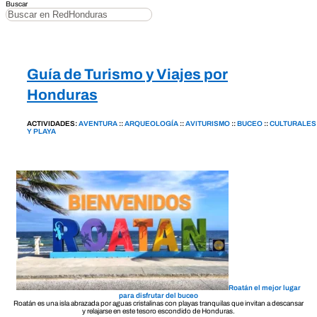
Buscar
Guía de Turismo y Viajes por
Honduras
ACTIVIDADES:
AVENTURA
::
ARQUEOLOGÍA
::
AVITURISMO
::
BUCEO
::
CULTURALES
Y PLAYA
Roatán el mejor lugar
para disfrutar del buceo
Roatán es una isla abrazada por aguas cristalinas con playas tranquilas que invitan a descansar
y relajarse en este tesoro escondido de Honduras.