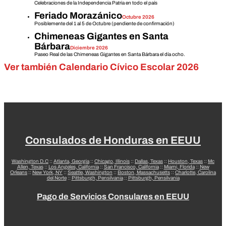
Celebraciones de la Independencia Patria en todo el país
Feriado Morazánico
Octubre 2026
Posiblemente del 1 al 5 de Octubre (pendiente de confirmación)
Chimeneas Gigantes en Santa
Bárbara
Diciembre 2026
Paseo Real de las Chimeneas Gigantes en Santa Bárbara el día ocho.
Ver también Calendario Cívico Escolar 2026
Consulados de Honduras en EEUU
Washington D.C
::
Atlanta, Georgia
::
Chicago, Illinois
::
Dallas, Texas
::
Houston, Texas
::
Mc
Allen, Texas
::
Los Angeles, California
::
San Francisco, California
::
Miami, Florida
::
New
Orleans
::
New York, NY
::
Seattle, Washington
::
Boston, Massachusetts
::
Charlotte, Carolina
del Norte
::
Pittsburgh, Pensilvania
::
Pittsburgh, Pensilvania
Pago de Servicios Consulares en EEUU