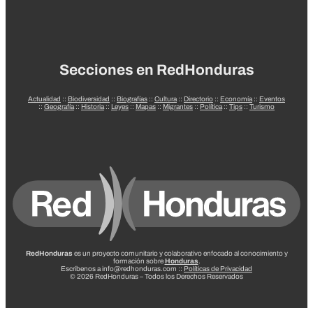
Secciones en RedHonduras
Actualidad
::
Biodiversidad
::
Biografías
::
Cultura
::
Directorio
::
Economía
::
Eventos
::
Geografía
::
Historia
::
Leyes
::
Mapas
::
Migrantes
::
Política
::
Tips
::
Turismo
RedHonduras
es un proyecto comunitario y colaborativo enfocado al conocimiento y
formación sobre
Honduras
.
Escríbenos a info@redhonduras.com ::
Políticas de Privacidad
© 2026 RedHonduras – Todos los Derechos Reservados