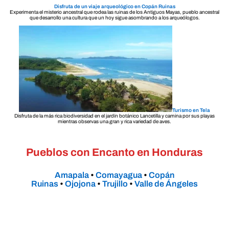
Disfruta de un viaje arqueológico en Copán Ruinas
Experimenta el misterio ancestral que rodea las ruinas de los Antiguos Mayas, pueblo ancestral
que desarrollo una cultura que un hoy sigue asombrando a los arqueólogos.
Turismo en Tela
Disfruta de la más rica biodiversidad en el jardín botánico Lancetilla y camina por sus playas
mientras observas una gran y rica variedad de aves.
Pueblos con Encanto en Honduras
Amapala
•
Comayagua
•
Copán
Ruinas
•
Ojojona
•
Trujillo
•
Valle de Ángeles