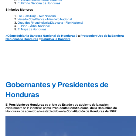
El Himno Nacional de Honduras
Símbolos Menores
La Guara Roja – Ave Nacional
Venado Cola Blanca – Mamífero Nacional
Orquídea Rhyncholaelia Digbyana – Flor Nacional
El Pino – Árbol Nacional
El Mapa de Honduras
¿Cómo doblar la Bandera Nacional de Honduras?
::
Protocolo y Uso de la Bandera
Nacional de Honduras
::
Saludo a la Bandera
Gobernantes y Presidentes de
Honduras
El
Presidente de Honduras
es el jefe de Estado y de gobierno de la nación,
oficialmente se le identifica como
Presidente Constitucional de la República de
Honduras
de acuerdo a lo establecido en la
Constitución de Honduras de 1982.