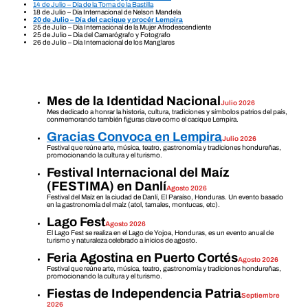
14 de Julio – Día de la Toma de la Bastilla
18 de Julio – Día Internacional de Nelson Mandela
20 de Julio – Día del cacique y procér Lempira
25 de Julio – Día Internacional de la Mujer Afrodescendiente
25 de Julio – Día del Camarógrafo y Fotografo
26 de Julio – Día Internacional de los Manglares
Mes de la Identidad Nacional
Julio 2026
Mes dedicado a honrar la historia, cultura, tradiciones y símbolos patrios del país,
conmemorando también figuras clave como el cacique Lempira.
Gracias Convoca en Lempira
Julio 2026
Festival que reúne arte, música, teatro, gastronomía y tradiciones hondureñas,
promocionando la cultura y el turismo.
Festival Internacional del Maíz
(FESTIMA) en Danlí
Agosto 2026
Festival del Maíz en la ciudad de Danlí, El Paraíso, Honduras. Un evento basado
en la gastronomía del maíz (atol, tamales, montucas, etc).
Lago Fest
Agosto 2026
El Lago Fest se realiza en el Lago de Yojoa, Honduras, es un evento anual de
turismo y naturaleza celebrado a inicios de agosto.
Feria Agostina en Puerto Cortés
Agosto 2026
Festival que reúne arte, música, teatro, gastronomía y tradiciones hondureñas,
promocionando la cultura y el turismo.
Fiestas de Independencia Patria
Septiembre
2026