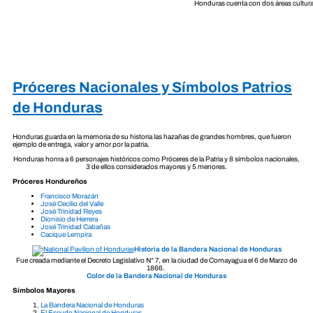
Honduras cuenta con dos áreas cultural
Próceres Nacionales y Símbolos Patrios
de Honduras
Honduras guarda en la memoria de su historia las hazañas de grandes hombres, que fueron
ejemplo de entrega, valor y amor por la patria.
Honduras honra a 6 personajes históricos como Próceres de la Patria y 8 símbolos nacionales,
3 de ellos considerados mayores y 5 menores.
Próceres Hondureños
Francisco Morazán
José Cecilio del Valle
José Trinidad Reyes
Dionisio de Herrera
José Trinidad Cabañas
Cacique Lempira
Historia de la Bandera Nacional de Honduras
Fue creada mediante el Decreto Legislativo N° 7, en la ciudad de Comayagua el 6 de Marzo de
1866.
Color de la Bandera Nacional de Honduras
Símbolos Mayores
La Bandera Nacional de Honduras
El Escudo Nacional de Honduras