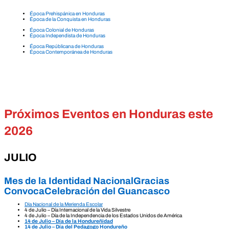
Época Prehispánica en Honduras
Época de la Conquista en Honduras
Época Colonial de Honduras
Época Independista de Honduras
Época Repúblicana de Honduras
Época Contemporánea de Honduras
Próximos Eventos en Honduras este
2026
JULIO
Mes de la Identidad Nacional
Gracias
Convoca
Celebración del Guancasco
Día Nacional de la Merienda Escolar
4 de Julio – Día Internacional de la Vida Silvestre
4 de Julio – Día de la Independencia de los Estados Unidos de América
14 de Julio – Día de la Hondureñidad
14 de Julio – Día del Pedagogo Hondureño