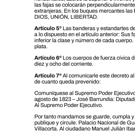
las fajas se colocarán perpendicularmente
extranjeras. En los buques mercantes las ba
DIOS, UNIÓN, LIBERTAD.
Artículo 5º
Las banderas y estandartes de l
a lo dispuesto en el artículo anterior: Su
inferior la clase y número de cada cuerpo. 
plata.
Artículo 6º
Los cuerpos de fuerza cívica di
diez y ocho del corriente.
Artículo 7º
Al comunicarle este decreto al
de cuanto queda prevenido:
Comuníquese al Supremo Poder Ejecutivo p
agosto de 1823 – José Barrundia: Diputad
Al Supremo Poder Ejecutivo.
Por tanto mandamos se guarde, cumpla y ej
publique y circule. Palacio Nacional de G
Villacorta. Al ciudadano Manuel Julián Iba