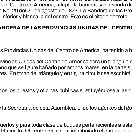
 del Centro de América, adoptó la bandera y el escudo 
 No. 29 del 21 de agosto de 1823. La Bandera de las Pr
 inferior y blanca la del centro. Este es el citado decreto:
ANDERA DE LAS PROVINCIAS UNIDAS DEL CENTR
 Provincias Unidas del Centro de América, ha tenido a bi
vincias Unidas del Centro de América será un triángulo 
eno que se figure bañado por ambos mares; en la parte supe
luces. En torno del triángulo y en figura circular se escr
os los puestos y oficinas públicas sustituyéndose a las 
e la Secretaría de esta Asamblea, el de los agentes del gob
puertos y para toda clase de buques pertenecientes a este
 y blanca la del centro en la cual irá dibujado el escudo que