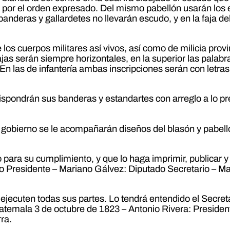
 por el orden expresado. Del mismo pabellón usarán los 
nderas y gallardetes no llevarán escudo, y en la faja del 
os cuerpos militares así vivos, así como de milicia provi
s fajas serán siempre horizontales, en la superior las pal
En las de infantería ambas inscripciones serán con letras 
spondrán sus banderas y estandartes con arreglo a lo prev
 gobierno se le acompañarán diseños del blasón y pabellón
ara su cumplimiento, y que lo haga imprimir, publicar y
o Presidente – Mariano Gálvez: Diputado Secretario – Ma
ecuten todas sus partes. Lo tendrá entendido el Secreta
uatemala 3 de octubre de 1823 – Antonio Rivera: Presiden
rra.