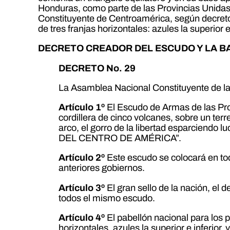
Honduras, como parte de las Provincias Unidas
Constituyente de Centroamérica, según decreto
de tres franjas horizontales: azules la superior e
DECRETO CREADOR DEL ESCUDO Y LA B
DECRETO No. 29
La Asamblea Nacional Constituyente de las
Artículo 1º
El Escudo de Armas de las Pro
cordillera de cinco volcanes, sobre un terr
arco, el gorro de la libertad esparciendo 
DEL CENTRO DE AMÉRICA”.
Artículo 2º
Este escudo se colocará en tod
anteriores gobiernos.
Artículo 3º
El gran sello de la nación, el d
todos el mismo escudo.
Artículo 4º
El pabellón nacional para los 
horizontales, azules la superior e inferior,