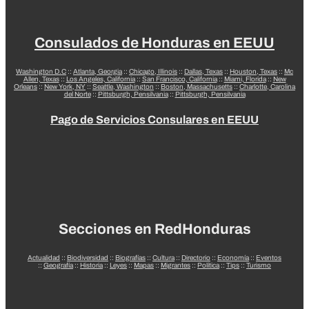
Consulados de Honduras en EEUU
Washington D.C
::
Atlanta, Georgia
::
Chicago, Illinois
::
Dallas, Texas
::
Houston, Texas
::
Mc
Allen, Texas
::
Los Angeles, California
::
San Francisco, California
::
Miami, Florida
::
New
Orleans
::
New York, NY
::
Seattle, Washington
::
Boston, Massachusetts
::
Charlotte, Carolina
del Norte
::
Pittsburgh, Pensilvania
::
Pittsburgh, Pensilvania
Pago de Servicios Consulares en EEUU
Secciones en RedHonduras
Actualidad
::
Biodiversidad
::
Biografías
::
Cultura
::
Directorio
::
Economía
::
Eventos
::
Geografía
::
Historia
::
Leyes
::
Mapas
::
Migrantes
::
Política
::
Tips
::
Turismo