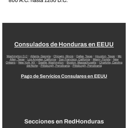
800 A.C. hasta 1250 D.C.
Consulados de Honduras en EEUU
Washington D.C
::
Atlanta, Georgia
::
Chicago, Illinois
::
Dallas, Texas
::
Houston, Texas
::
Mc
Allen, Texas
::
Los Angeles, California
::
San Francisco, California
::
Miami, Florida
::
New
Orleans
::
New York, NY
::
Seattle, Washington
::
Boston, Massachusetts
::
Charlotte, Carolina
del Norte
::
Pittsburgh, Pensilvania
::
Pittsburgh, Pensilvania
Pago de Servicios Consulares en EEUU
Secciones en RedHonduras