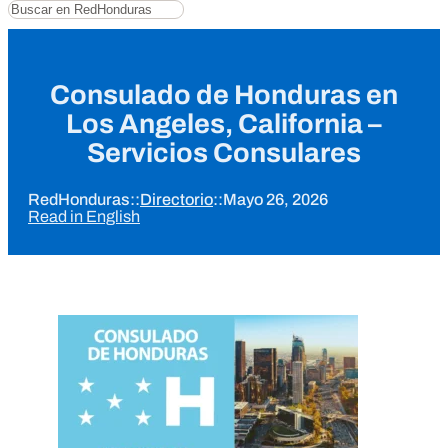
Buscar
Consulado de Honduras en
Los Angeles, California –
Servicios Consulares
RedHonduras
::
Directorio
::
Mayo 26, 2026
Read in English