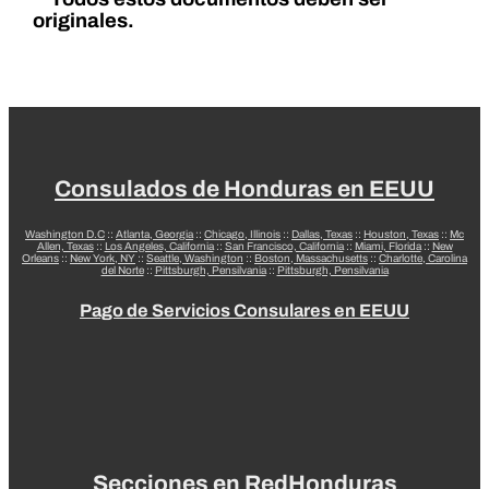
originales.
Consulados de Honduras en EEUU
Washington D.C
::
Atlanta, Georgia
::
Chicago, Illinois
::
Dallas, Texas
::
Houston, Texas
::
Mc
Allen, Texas
::
Los Angeles, California
::
San Francisco, California
::
Miami, Florida
::
New
Orleans
::
New York, NY
::
Seattle, Washington
::
Boston, Massachusetts
::
Charlotte, Carolina
del Norte
::
Pittsburgh, Pensilvania
::
Pittsburgh, Pensilvania
Pago de Servicios Consulares en EEUU
Secciones en RedHonduras