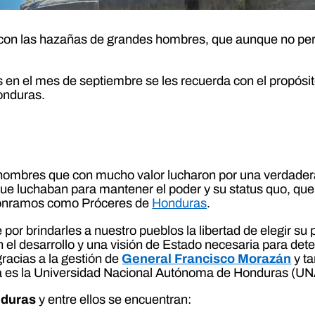
 con las hazañas de grandes hombres, que aunque no perf
s en el mes de septiembre se les recuerda con el propósi
onduras.
hombres que con mucho valor lucharon por una verdadera
 que luchaban para mantener el poder y su status quo, qu
 honramos como Próceres de
Honduras
.
 por brindarles a nuestro pueblos la libertad de elegir s
el desarrollo y una visión de Estado necesaria para deter
racias a la gestión de
General Francisco Morazán
y ta
a es la Universidad Nacional Autónoma de Honduras (U
nduras
y entre ellos se encuentran: