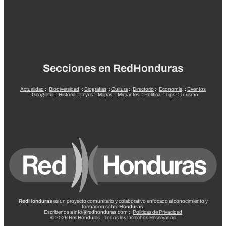
Secciones en RedHonduras
Actualidad
::
Biodiversidad
::
Biografías
::
Cultura
::
Directorio
::
Economía
::
Eventos
::
Geografía
::
Historia
::
Leyes
::
Mapas
::
Migrantes
::
Política
::
Tips
::
Turismo
RedHonduras
es un proyecto comunitario y colaborativo enfocado al conocimiento y
formación sobre
Honduras
.
Escríbenos a info@redhonduras.com ::
Políticas de Privacidad
© 2026 RedHonduras – Todos los Derechos Reservados