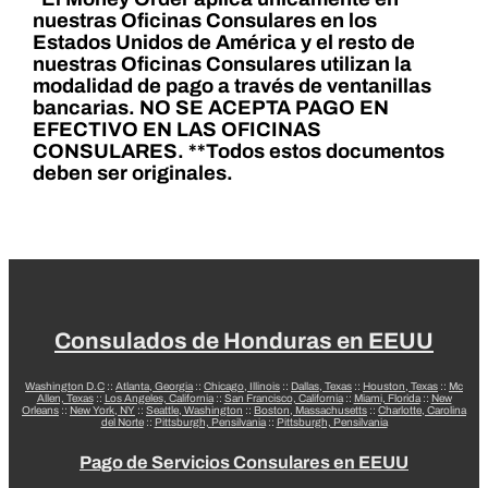
nuestras Oficinas Consulares en los
Estados Unidos de América y el resto de
nuestras Oficinas Consulares utilizan la
modalidad de pago a través de ventanillas
bancarias. NO SE ACEPTA PAGO EN
EFECTIVO EN LAS OFICINAS
CONSULARES.
**Todos estos documentos
deben ser originales.
Consulados de Honduras en EEUU
Washington D.C
::
Atlanta, Georgia
::
Chicago, Illinois
::
Dallas, Texas
::
Houston, Texas
::
Mc
Allen, Texas
::
Los Angeles, California
::
San Francisco, California
::
Miami, Florida
::
New
Orleans
::
New York, NY
::
Seattle, Washington
::
Boston, Massachusetts
::
Charlotte, Carolina
del Norte
::
Pittsburgh, Pensilvania
::
Pittsburgh, Pensilvania
Pago de Servicios Consulares en EEUU