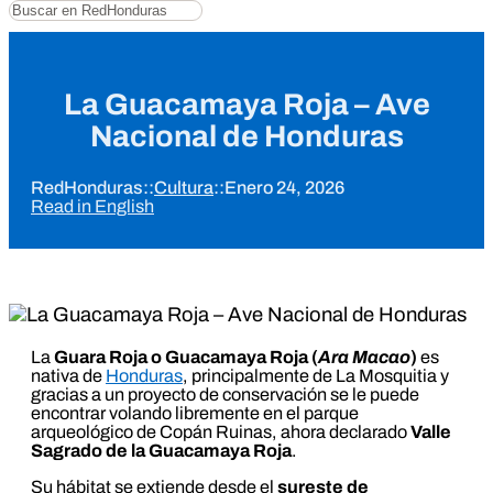
Buscar
La Guacamaya Roja – Ave
Nacional de Honduras
RedHonduras
::
Cultura
::
Enero 24, 2026
Read in English
La
Guara Roja o Guacamaya Roja
(
Ara Macao
)
es
nativa de
Honduras
, principalmente de La Mosquitia y
gracias a un proyecto de conservación se le puede
encontrar volando libremente en el parque
arqueológico de Copán Ruinas, ahora declarado
Valle
Sagrado de la Guacamaya Roja
.
Su hábitat se extiende desde el
sureste de