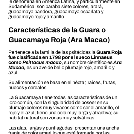
le denomina en América Latina, y particularmente en
Sudamérica, son paraba siete colores, arará,
guacamaya bandera, guacamaya escarlata y
guacamayo rojo y amarillo.
Características de la Guara o
Guacamaya Roja (Ara Macao)
Pertenece a la familia de las psitácidas la
Guara Roja
fue clasificada en 1798 por el sueco Linnaeus
como
Psittacus macao
, su nombre científico es
Ara
Macao,
es un ave de bello plumaje rojo, amarillo y
azul.
Su alimentación se basa en el néctar, raíces, frutas,
nueces y cereales.
La Guacamaya tiene todas las características de un
loro común, con la singularidad de poseer en su
plumaje colores muy vivaces como ser el amarillo, el
rojo y el azul; tiene una cola muy larga y atractiva; su
habitat natural son zonas muy selváticas.
Las alas, largas y puntiagudas, presentan una ancha
franja de color amarillo que está formada por las