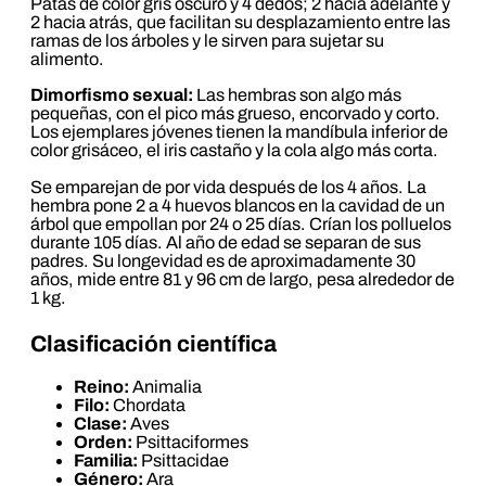
Patas de color gris oscuro y 4 dedos; 2 hacia adelante y
2 hacia atrás, que facilitan su desplazamiento entre las
ramas de los árboles y le sirven para sujetar su
alimento.
Dimorfismo sexual:
Las hembras son algo más
pequeñas, con el pico más grueso, encorvado y corto.
Los ejemplares jóvenes tienen la mandíbula inferior de
color grisáceo, el iris castaño y la cola algo más corta.
Se emparejan de por vida después de los 4 años. La
hembra pone 2 a 4 huevos blancos en la cavidad de un
árbol que empollan por 24 o 25 días. Crían los polluelos
durante 105 días. Al año de edad se separan de sus
padres. Su longevidad es de aproximadamente 30
años, mide entre 81 y 96 cm de largo, pesa alrededor de
1 kg.
Clasificación científica
Reino:
Animalia
Filo:
Chordata
Clase:
Aves
Orden:
Psittaciformes
Familia:
Psittacidae
Género:
Ara