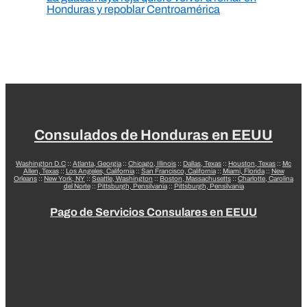
Honduras y repoblar Centroamérica
Consulados de Honduras en EEUU
Washington D.C
::
Atlanta, Georgia
::
Chicago, Illinois
::
Dallas, Texas
::
Houston, Texas
::
Mc
Allen, Texas
::
Los Angeles, California
::
San Francisco, California
::
Miami, Florida
::
New
Orleans
::
New York, NY
::
Seattle, Washington
::
Boston, Massachusetts
::
Charlotte, Carolina
del Norte
::
Pittsburgh, Pensilvania
::
Pittsburgh, Pensilvania
Pago de Servicios Consulares en EEUU