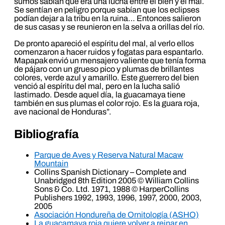
sumos sabían que era una lucha entre el bien y el mal.
Se sentían en peligro porque sabían que los eclipses
podían dejar a la tribu en la ruina… Entonces salieron
de sus casas y se reunieron en la selva a orillas del río.
De pronto apareció el espíritu del mal, al verlo ellos
comenzaron a hacer ruidos y fogatas para espantarlo.
Mapapak envió un mensajero valiente que tenía forma
de pájaro con un grueso pico y plumas de brillantes
colores, verde azul y amarillo. Este guerrero del bien
venció al espíritu del mal, pero en la lucha salió
lastimado. Desde aquel día, la guacamaya tiene
también en sus plumas el color rojo. Es la guara roja,
ave nacional de Honduras”.
Bibliografía
Parque de Aves y Reserva Natural Macaw
Mountain
Collins Spanish Dictionary – Complete and
Unabridged 8th Edition 2005 © William Collins
Sons & Co. Ltd. 1971, 1988 © HarperCollins
Publishers 1992, 1993, 1996, 1997, 2000, 2003,
2005
Asociación Hondureña de Ornitología (ASHO)
La guacamaya roja quiere volver a reinar en