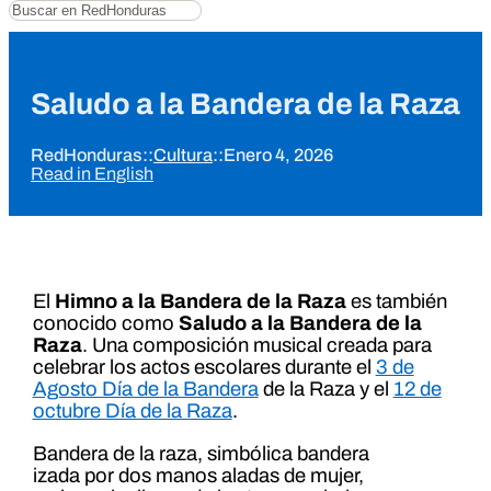
Buscar
Saludo a la Bandera de la Raza
RedHonduras
::
Cultura
::
Enero 4, 2026
Read in English
El
Himno a la Bandera de la Raza
es también
conocido como
Saludo a la Bandera de la
Raza
. Una composición musical creada para
celebrar los actos escolares durante el
3 de
Agosto Día de la Bandera
de la Raza y el
12 de
octubre Día de la Raza
.
Bandera de la raza, simbólica bandera
izada por dos manos aladas de mujer,