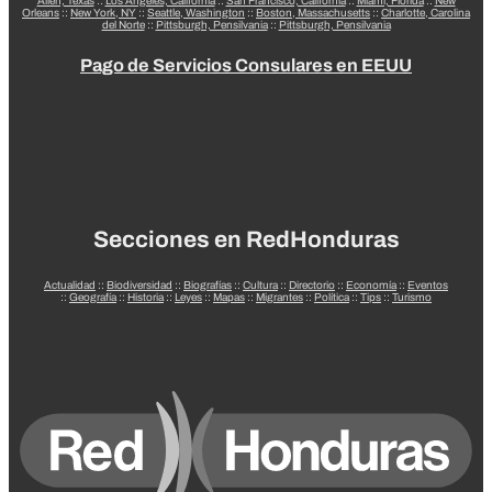
Allen, Texas
::
Los Angeles, California
::
San Francisco, California
::
Miami, Florida
::
New
Orleans
::
New York, NY
::
Seattle, Washington
::
Boston, Massachusetts
::
Charlotte, Carolina
del Norte
::
Pittsburgh, Pensilvania
::
Pittsburgh, Pensilvania
Pago de Servicios Consulares en EEUU
Secciones en RedHonduras
Actualidad
::
Biodiversidad
::
Biografías
::
Cultura
::
Directorio
::
Economía
::
Eventos
::
Geografía
::
Historia
::
Leyes
::
Mapas
::
Migrantes
::
Política
::
Tips
::
Turismo