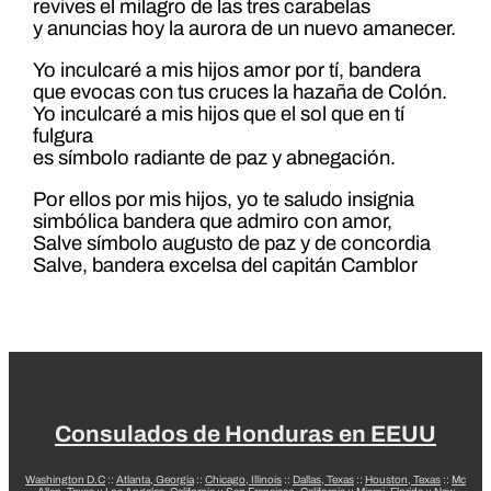
revives el milagro de las tres carabelas
y anuncias hoy la aurora de un nuevo amanecer.
Yo inculcaré a mis hijos amor por tí, bandera
que evocas con tus cruces la hazaña de Colón.
Yo inculcaré a mis hijos que el sol que en tí
fulgura
es símbolo radiante de paz y abnegación.
Por ellos por mis hijos, yo te saludo insignia
simbólica bandera que admiro con amor,
Salve símbolo augusto de paz y de concordia
Salve, bandera excelsa del capitán Camblor
Consulados de Honduras en EEUU
Washington D.C
::
Atlanta, Georgia
::
Chicago, Illinois
::
Dallas, Texas
::
Houston, Texas
::
Mc