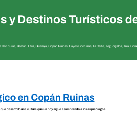
s y Destinos Turísticos 
 a Honduras, Roatán, Utila, Guanaja, Copán Ruinas, Cayos Cochinos, La Ceiba, Tegucigalpa, Tela, Co
ógico en Copán Ruinas
al que desarrollo una cultura que un hoy sigue asombrando a los arqueólogos.