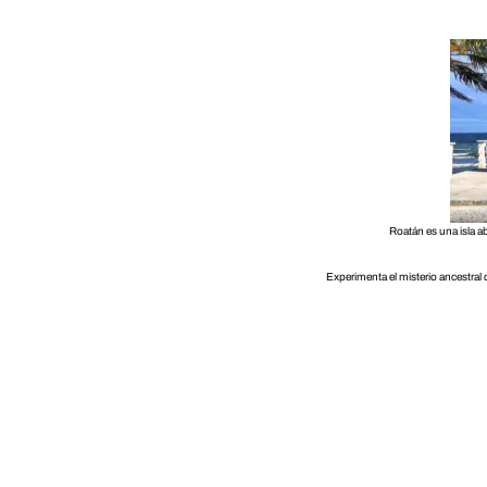
Roatán es una isla a
Experimenta el misterio ancestral