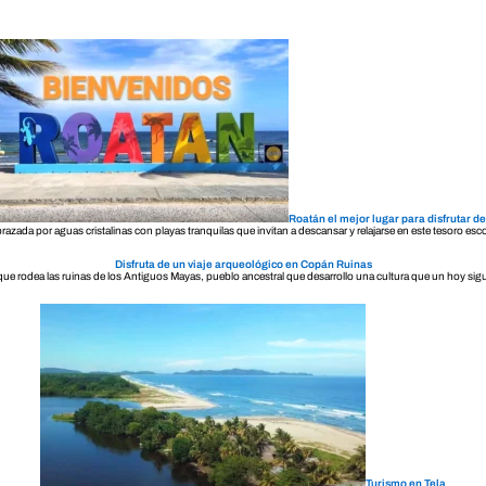
Roatán el mejor lugar para disfrutar d
brazada por aguas cristalinas con playas tranquilas que invitan a descansar y relajarse en este tesoro e
Disfruta de un viaje arqueológico en Copán Ruinas
 que rodea las ruinas de los Antiguos Mayas, pueblo ancestral que desarrollo una cultura que un hoy s
Turismo en Tela