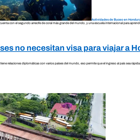
Actividades de Buceo en Hondur
uenta con el segundo arrecife de coral más grande del mundo, y una escuela internacional para aprende
ses no necesitan visa para viajar a 
ene relaciones diplomáticas con varios países del mundo, eso permite que el ingreso al país sea rápida 