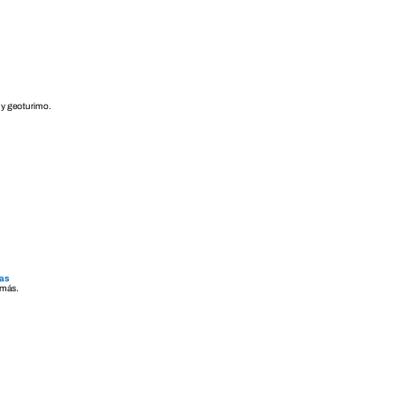
 y geoturimo.
ras
emás.