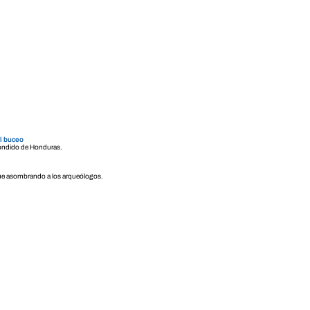
el buceo
scondido de Honduras.
igue asombrando a los arqueólogos.