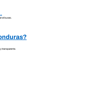
as
r el buceo.
Honduras?
y transparente.