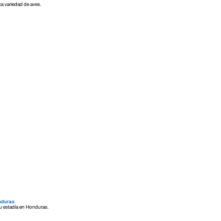
ca variedad de aves.
onduras
tu estadía en Honduras.