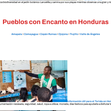
rica biodiversidad en el jardín botánico Lancetilla y camina por sus playas mientras observas una gran y ri
Pueblos con Encanto en Honduras
Amapala
•
Comayagua
•
Copán Ruinas
•
Ojojona
•
Trujillo
•
Valle de Ángeles
Información útil para el Turista en H
mentación necesaria, seguridad, salud, ropa a utilizar, moneda, días festivos para ayudarte a disfrutar 