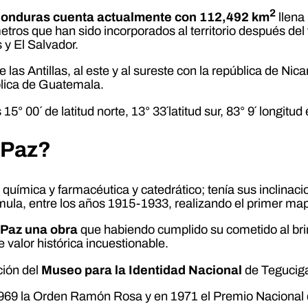
2
de Honduras cuenta actualmente con 112,492 km
llena
etros que han sido incorporados al territorio después del
s y El Salvador.
 las Antillas, al este y al sureste con la república de Nic
ública de Guatemala.
° 00´ de latitud norte, 13° 33´latitud sur, 83° 9´ longitud 
 Paz?
 química y farmacéutica y catedrático; tenía sus inclinaci
 mula, entre los años 1915-1933, realizando el primer ma
r Paz una obra
que habiendo cumplido su cometido al bri
valor histórica incuestionable.
ción del
Museo para la Identidad Nacional
de Tegucig
69 la Orden Ramón Rosa y en 1971 el Premio Nacional de