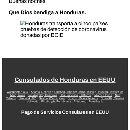
Buenas noches.
Que Dios bendiga a Honduras.
Consulados de Honduras en EEUU
Washington D.C
::
Atlanta, Georgia
::
Chicago, Illinois
::
Dallas, Texas
::
Houston, Texas
::
Mc
Allen, Texas
::
Los Angeles, California
::
San Francisco, California
::
Miami, Florida
::
New
Orleans
::
New York, NY
::
Seattle, Washington
::
Boston, Massachusetts
::
Charlotte, Carolina
del Norte
::
Pittsburgh, Pensilvania
::
Pittsburgh, Pensilvania
Pago de Servicios Consulares en EEUU