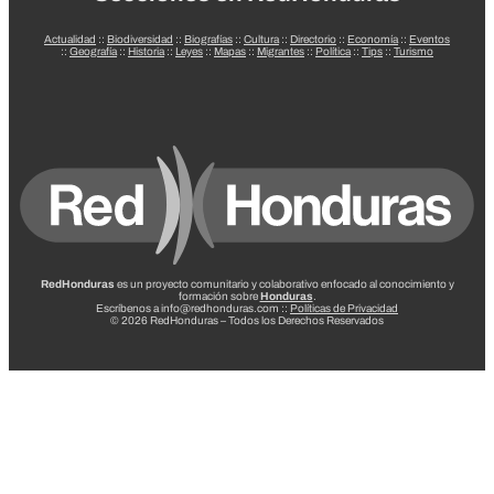
Actualidad
::
Biodiversidad
::
Biografías
::
Cultura
::
Directorio
::
Economía
::
Eventos
::
Geografía
::
Historia
::
Leyes
::
Mapas
::
Migrantes
::
Política
::
Tips
::
Turismo
RedHonduras
es un proyecto comunitario y colaborativo enfocado al conocimiento y
formación sobre
Honduras
.
Escríbenos a info@redhonduras.com ::
Políticas de Privacidad
© 2026 RedHonduras – Todos los Derechos Reservados