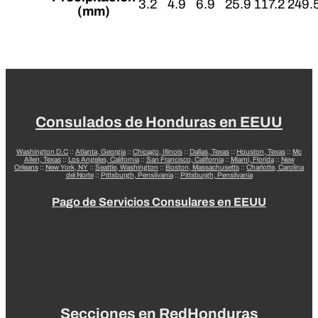
3.2
4.9
6.9
25.9
117.2
249.
(mm)
Consulados de Honduras en EEUU
Washington D.C
::
Atlanta, Georgia
::
Chicago, Illinois
::
Dallas, Texas
::
Houston, Texas
::
Mc
Allen, Texas
::
Los Angeles, California
::
San Francisco, California
::
Miami, Florida
::
New
Orleans
::
New York, NY
::
Seattle, Washington
::
Boston, Massachusetts
::
Charlotte, Carolina
del Norte
::
Pittsburgh, Pensilvania
::
Pittsburgh, Pensilvania
Pago de Servicios Consulares en EEUU
Secciones en RedHonduras