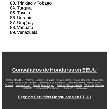
Trinidad y Tobago
Turquía
Tuvalu
Ucrania
Uruguay
Vanuatu
Venezuela
Consulados de Honduras en EEUU
Washington D.C
::
Atlanta, Georgia
::
Chicago, Illinois
::
Dallas, Texas
::
Houston, Texas
::
Mc
Allen, Texas
::
Los Angeles, California
::
San Francisco, California
::
Miami, Florida
::
New
Orleans
::
New York, NY
::
Seattle, Washington
::
Boston, Massachusetts
::
Charlotte, Carolina
del Norte
::
Pittsburgh, Pensilvania
::
Pittsburgh, Pensilvania
Pago de Servicios Consulares en EEUU