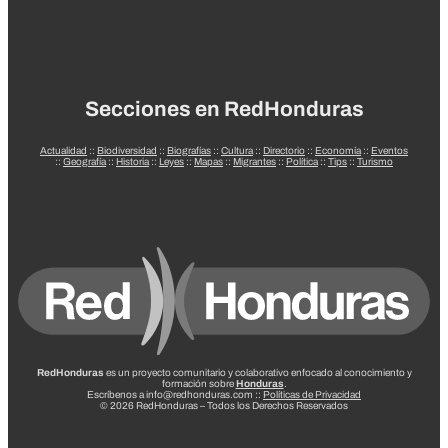
Secciones en RedHonduras
Actualidad
::
Biodiversidad
::
Biografías
::
Cultura
::
Directorio
::
Economía
::
Eventos
::
Geografía
::
Historia
::
Leyes
::
Mapas
::
Migrantes
::
Política
::
Tips
::
Turismo
RedHonduras
es un proyecto comunitario y colaborativo enfocado al conocimiento y
formación sobre
Honduras
.
Escríbenos a info@redhonduras.com ::
Políticas de Privacidad
© 2026 RedHonduras – Todos los Derechos Reservados