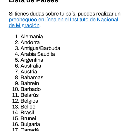
Lista de Países
Si tienes dudas sobre tu país, puedes realizar un
prechequeo en línea en el Instituto de Nacional
de Migración
.
Alemania
Andorra
Antigua/Barbuda
Arabia Saudita
Argentina
Australia
Austria
Bahamas
Bahrein
Barbado
Belarús
Bélgica
Belice
Brasil
Brunei
Bulgaria
Canadá