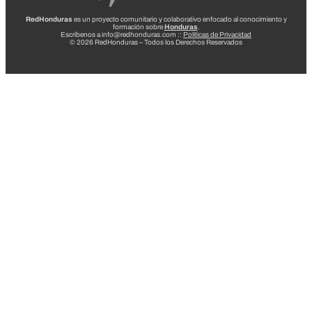
RedHonduras
es un proyecto comunitario y colaborativo enfocado al conocimiento y
formación sobre
Honduras
.
Escríbenos a info@redhonduras.com ::
Políticas de Privacidad
© 2026 RedHonduras – Todos los Derechos Reservados