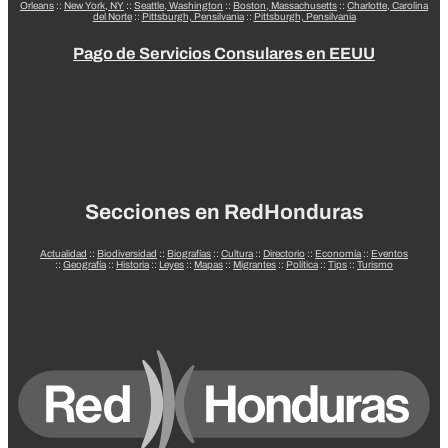
Orleans
::
New York, NY
::
Seattle, Washington
::
Boston, Massachusetts
::
Charlotte, Carolina
del Norte
::
Pittsburgh, Pensilvania
::
Pittsburgh, Pensilvania
Pago de Servicios Consulares en EEUU
Secciones en RedHonduras
Actualidad
::
Biodiversidad
::
Biografías
::
Cultura
::
Directorio
::
Economía
::
Eventos
::
Geografía
::
Historia
::
Leyes
::
Mapas
::
Migrantes
::
Política
::
Tips
::
Turismo