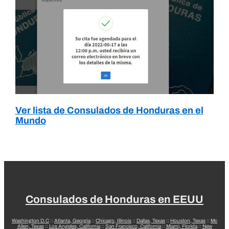
Ver lista de Consulados de Honduras en el
Mundo
Consulados de Honduras en EEUU
Washington D.C
::
Atlanta, Georgia
::
Chicago, Illinois
::
Dallas, Texas
::
Houston, Texas
::
Mc
Allen, Texas
::
Los Angeles, California
::
San Francisco, California
::
Miami, Florida
::
New