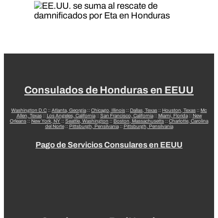
Consulados de Honduras en EEUU
Washington D.C
::
Atlanta, Georgia
::
Chicago, Illinois
::
Dallas, Texas
::
Houston, Texas
::
Mc
Allen, Texas
::
Los Angeles, California
::
San Francisco, California
::
Miami, Florida
::
New
Orleans
::
New York, NY
::
Seattle, Washington
::
Boston, Massachusetts
::
Charlotte, Carolina
del Norte
::
Pittsburgh, Pensilvania
::
Pittsburgh, Pensilvania
Pago de Servicios Consulares en EEUU