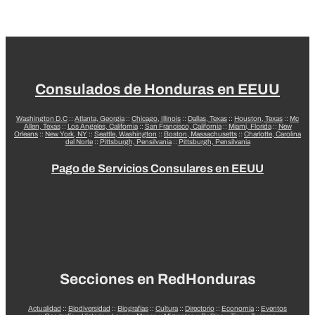
Consulados de Honduras en EEUU
Washington D.C
::
Atlanta, Georgia
::
Chicago, Illinois
::
Dallas, Texas
::
Houston, Texas
::
Mc
Allen, Texas
::
Los Angeles, California
::
San Francisco, California
::
Miami, Florida
::
New
Orleans
::
New York, NY
::
Seattle, Washington
::
Boston, Massachusetts
::
Charlotte, Carolina
del Norte
::
Pittsburgh, Pensilvania
::
Pittsburgh, Pensilvania
Pago de Servicios Consulares en EEUU
Secciones en RedHonduras
Actualidad
::
Biodiversidad
::
Biografías
::
Cultura
::
Directorio
::
Economía
::
Eventos