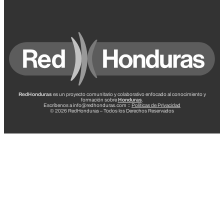
RedHonduras
es un proyecto comunitario y colaborativo enfocado al conocimiento y
formación sobre
Honduras
.
Escríbenos a info@redhonduras.com ::
Políticas de Privacidad
© 2026 RedHonduras – Todos los Derechos Reservados