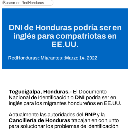
Buscar
DNI de Honduras podría ser en
inglés para compatriotas en
EE.UU.
RedHonduras
::
Migrantes
::
Marzo 14, 2022
Tegucigalpa, Honduras.-
El Documento
Nacional de Identificación o
DNI
podría ser en
inglés para los migrantes hondureños en EE.UU.
Actualmente las autoridades del
RNP
y la
Cancillería de Honduras
trabajan en conjunto
para solucionar los problemas de identificación