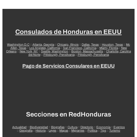
Consulados de Honduras en EEUU
Washington D.C
::
Atlanta, Georgia
::
Chicago, Illinois
::
Dallas, Texas
::
Houston, Texas
::
Mc
Allen, Texas
::
Los Angeles, California
::
San Francisco, California
::
Miami, Florida
::
New
Orleans
::
New York, NY
::
Seattle, Washington
::
Boston, Massachusetts
::
Charlotte, Carolina
del Norte
::
Pittsburgh, Pensilvania
::
Pittsburgh, Pensilvania
Pago de Servicios Consulares en EEUU
Secciones en RedHonduras
Actualidad
::
Biodiversidad
::
Biografías
::
Cultura
::
Directorio
::
Economía
::
Eventos
::
Geografía
::
Historia
::
Leyes
::
Mapas
::
Migrantes
::
Política
::
Tips
::
Turismo