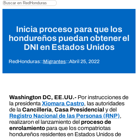
Buscar
Inicia proceso para que los
hondureños puedan obtener el
DNI en Estados Unidos
RedHonduras
::
Migrantes
::
Abril 25, 2022
Washington DC, EE.UU.-
Por instrucciones de
la presidenta
Xiomara Castro
, las autoridades
de la
Cancillería
,
Casa Presidencial
y del
Registro Nacional de las Personas (RNP)
,
realizaron el lanzamiento del
proceso de
enrolamiento
para que los compatriotas
hondureños residentes en Estados Unidos de