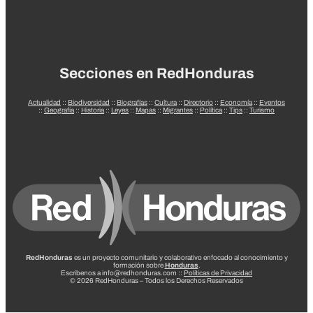
Secciones en RedHonduras
Actualidad
::
Biodiversidad
::
Biografías
::
Cultura
::
Directorio
::
Economía
::
Eventos
::
Geografía
::
Historia
::
Leyes
::
Mapas
::
Migrantes
::
Política
::
Tips
::
Turismo
RedHonduras
es un proyecto comunitario y colaborativo enfocado al conocimiento y
formación sobre
Honduras
.
Escríbenos a info@redhonduras.com ::
Políticas de Privacidad
© 2026 RedHonduras – Todos los Derechos Reservados