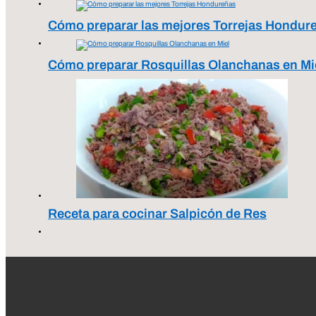
Cómo preparar las mejores Torrejas Hondur
Cómo preparar Rosquillas Olanchanas en Mi
Receta para cocinar Salpicón de Res