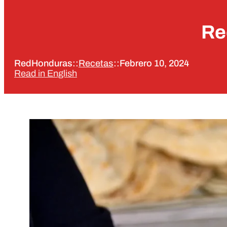
Re
RedHonduras
::
Recetas
::
Febrero 10, 2024
Read in English