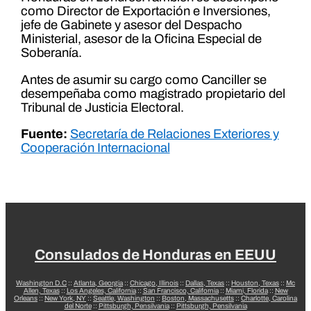
como Director de Exportación e Inversiones,
jefe de Gabinete y asesor del Despacho
Ministerial, asesor de la Oficina Especial de
Soberanía.
Antes de asumir su cargo como Canciller se
desempeñaba como magistrado propietario del
Tribunal de Justicia Electoral.
Fuente:
Secretaría de Relaciones Exteriores y
Cooperación Internacional
Consulados de Honduras en EEUU
Washington D.C
::
Atlanta, Georgia
::
Chicago, Illinois
::
Dallas, Texas
::
Houston, Texas
::
Mc
Allen, Texas
::
Los Angeles, California
::
San Francisco, California
::
Miami, Florida
::
New
Orleans
::
New York, NY
::
Seattle, Washington
::
Boston, Massachusetts
::
Charlotte, Carolina
del Norte
::
Pittsburgh, Pensilvania
::
Pittsburgh, Pensilvania