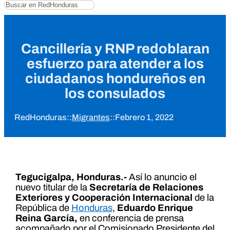
Buscar
Cancillería y RNP redoblaran
esfuerzo para atender a los
ciudadanos hondureños en
los consulados
RedHonduras
::
Migrantes
::
Febrero 1, 2022
Tegucigalpa, Honduras.-
Así lo anuncio el
nuevo titular de la
Secretaría de Relaciones
Exteriores y Cooperación Internacional
de la
República de
Honduras
,
Eduardo Enrique
Reina García,
en conferencia de prensa
acompañado por el Comisionado Presidente del