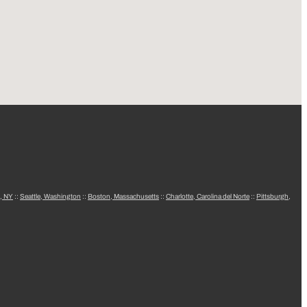
, NY
::
Seattle, Washington
::
Boston, Massachusetts
::
Charlotte, Carolina del Norte
::
Pittsburgh,