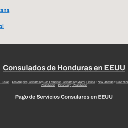
zana
ol
Consulados de Honduras en EEUU
n, Texas
::
Los Angeles, California
::
San Francisco, California
::
Miami, Florida
::
New Orleans
::
New York
Pensilvania
::
Pittsburgh, Pensilvania
Pago de Servicios Consulares en EEUU