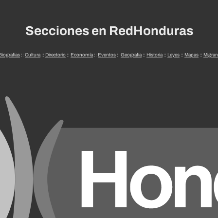
Secciones en RedHonduras
Biografías
::
Cultura
::
Directorio
::
Economía
::
Eventos
::
Geografía
::
Historia
::
Leyes
::
Mapas
::
Migran