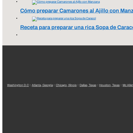
Cómo preparar Camarones al Ajillo con Man
Receta para preparar una rica Sopa de Carac
Washington D.C
::
Atlanta, Georgia
::
Chicago, Illinois
::
Dallas, Texas
::
Houston, Texas
::
Mc Alle