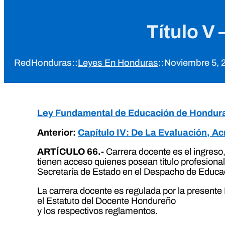
Título V 
RedHonduras
::
Leyes En Honduras
::
Noviembre 5, 
Ley Fundamental de Educación de Hondur
Anterior:
Capítulo IV: De La Evaluación, Ac
ARTÍCULO 66.-
Carrera docente es el ingreso
tienen acceso quienes posean título profesional
Secretaría de Estado en el Despacho de Educac
La carrera docente es regulada por la presente 
el Estatuto del Docente Hondureño
y los respectivos reglamentos.