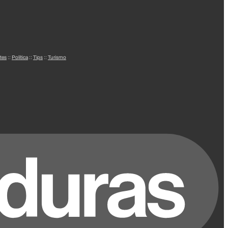
tes
::
Política
::
Tips
::
Turismo