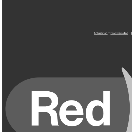
Actualidad
::
Biodiversidad
::