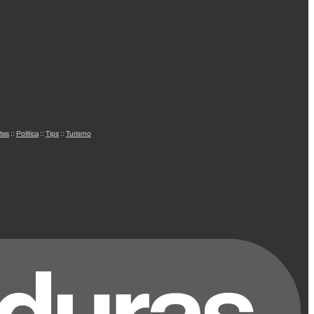
tes
::
Política
::
Tips
::
Turismo