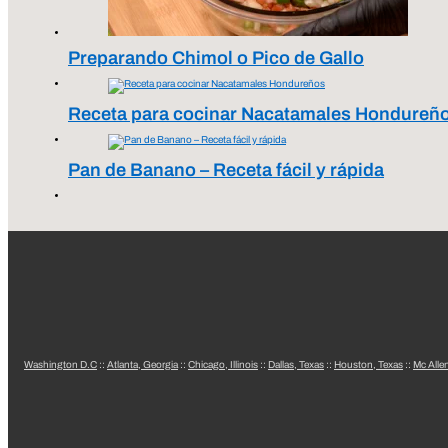
Preparando Chimol o Pico de Gallo
Receta para cocinar Nacatamales Hondureñ
Pan de Banano – Receta fácil y rápida
Washington D.C
::
Atlanta, Georgia
::
Chicago, Illinois
::
Dallas, Texas
::
Houston, Texas
::
Mc Alle