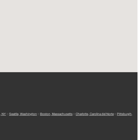
, NY
::
Seattle, Washington
::
Boston, Massachusetts
::
Charlotte, Carolina del Norte
::
Pittsburgh,