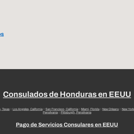
os
Consulados de Honduras en EEUU
n, Texas
::
Los Angeles, California
::
San Francisco, California
::
Miami, Florida
::
New Orleans
::
New York
Pensilvania
::
Pittsburgh, Pensilvania
Pago de Servicios Consulares en EEUU