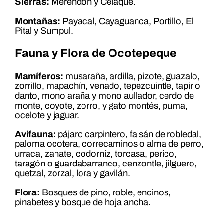
Sierras:
Merendón y Celaque.
Montañas:
Payacal, Cayaguanca, Portillo, El
Pital y Sumpul.
Fauna y Flora de Ocotepeque
Mamíferos:
musaraña, ardilla, pizote, guazalo,
zorrillo, mapachín, venado, tepezcuintle, tapir o
danto, mono araña y mono aullador, cerdo de
monte, coyote, zorro, y gato montés, puma,
ocelote y jaguar.
Avifauna:
pájaro carpintero, faisán de robledal,
paloma ocotera, correcaminos o alma de perro,
urraca, zanate, codorniz, torcasa, perico,
taragón o guardabarranco, cenzontle, jilguero,
quetzal, zorzal, lora y gavilán.
Flora:
Bosques de pino, roble, encinos,
pinabetes y bosque de hoja ancha.