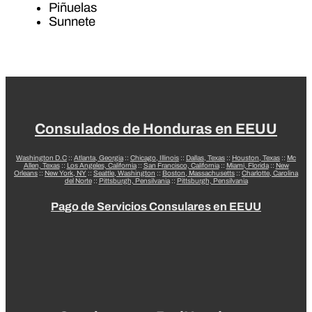
Piñuelas
Sunnete
Consulados de Honduras en EEUU
Washington D.C
::
Atlanta, Georgia
::
Chicago, Illinois
::
Dallas, Texas
::
Houston, Texas
::
Mc
Allen, Texas
::
Los Angeles, California
::
San Francisco, California
::
Miami, Florida
::
New
Orleans
::
New York, NY
::
Seattle, Washington
::
Boston, Massachusetts
::
Charlotte, Carolina
del Norte
::
Pittsburgh, Pensilvania
::
Pittsburgh, Pensilvania
Pago de Servicios Consulares en EEUU