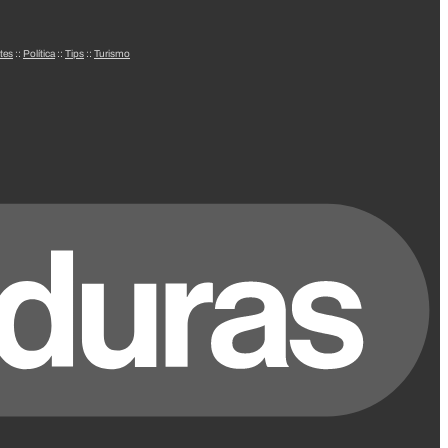
tes
::
Política
::
Tips
::
Turismo