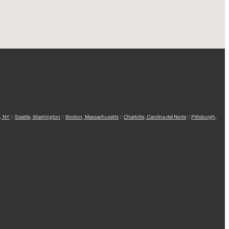
, NY
::
Seattle, Washington
::
Boston, Massachusetts
::
Charlotte, Carolina del Norte
::
Pittsburgh,