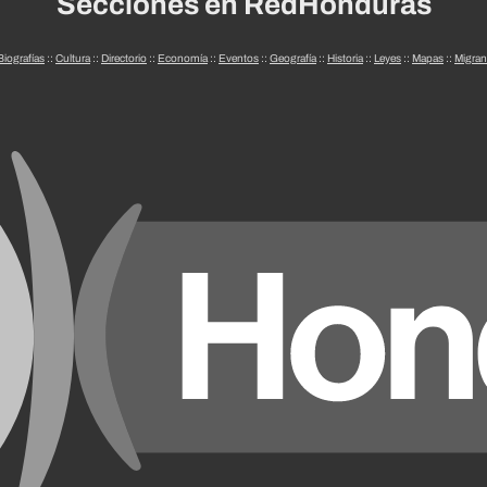
Secciones en RedHonduras
Biografías
::
Cultura
::
Directorio
::
Economía
::
Eventos
::
Geografía
::
Historia
::
Leyes
::
Mapas
::
Migran