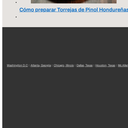
Cómo preparar Torrejas de Pinol Hondureña
Washington D.C
::
Atlanta, Georgia
::
Chicago, Illinois
::
Dallas, Texas
::
Houston, Texas
::
Mc Alle