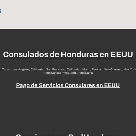
s
Consulados de Honduras en EEUU
n, Texas
::
Los Angeles, California
::
San Francisco, California
::
Miami, Florida
::
New Orleans
::
New York
Pensilvania
::
Pittsburgh, Pensilvania
Pago de Servicios Consulares en EEUU