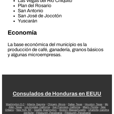
Las Vegas del Río Chiquito
Plan del Rosario
San Antonio
San José de Jocotón
Yuscarán
Economía
La base económica del municipio es la
producción de café, ganadería, granos básicos
y algunas microempresas.
Consulados de Honduras en EEUU
Washington D.C
::
Atlanta, Georgia
::
Chicago, Illinois
::
Dallas, Texas
::
Houston, Texas
::
Mc
Allen, Texas
::
Los Angeles, California
::
San Francisco, California
::
Miami, Florida
::
New
Orleans
::
New York, NY
::
Seattle, Washington
::
Boston, Massachusetts
::
Charlotte, Carolina
del Norte
::
Pittsburgh, Pensilvania
::
Pittsburgh, Pensilvania