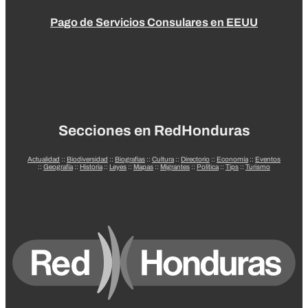
Pago de Servicios Consulares en EEUU
Secciones en RedHonduras
Actualidad
::
Biodiversidad
::
Biografías
::
Cultura
::
Directorio
::
Economía
::
Eventos
::
Geografía
::
Historia
::
Leyes
::
Mapas
::
Migrantes
::
Política
::
Tips
::
Turismo