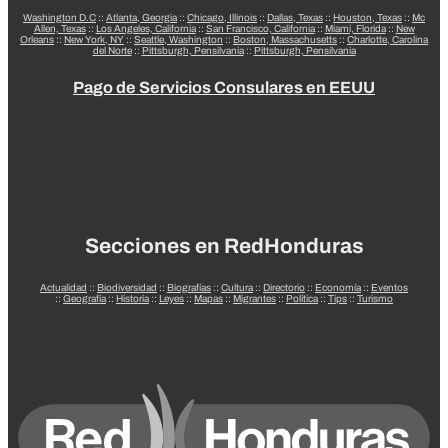
Washington D.C
::
Atlanta, Georgia
::
Chicago, Illinois
::
Dallas, Texas
::
Houston, Texas
::
Mc
Allen, Texas
::
Los Angeles, California
::
San Francisco, California
::
Miami, Florida
::
New
Orleans
::
New York, NY
::
Seattle, Washington
::
Boston, Massachusetts
::
Charlotte, Carolina
del Norte
::
Pittsburgh, Pensilvania
::
Pittsburgh, Pensilvania
Pago de Servicios Consulares en EEUU
Secciones en RedHonduras
Actualidad
::
Biodiversidad
::
Biografías
::
Cultura
::
Directorio
::
Economía
::
Eventos
::
Geografía
::
Historia
::
Leyes
::
Mapas
::
Migrantes
::
Política
::
Tips
::
Turismo