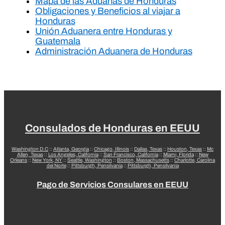
Mapa de las Aduanas de Honduras
Obligaciones y Beneficios al viajar a
Honduras
Unión Aduanera entre Honduras y
Guatemala
Administración Aduanera de Honduras
Consulados de Honduras en EEUU
Washington D.C
::
Atlanta, Georgia
::
Chicago, Illinois
::
Dallas, Texas
::
Houston, Texas
::
Mc
Allen, Texas
::
Los Angeles, California
::
San Francisco, California
::
Miami, Florida
::
New
Orleans
::
New York, NY
::
Seattle, Washington
::
Boston, Massachusetts
::
Charlotte, Carolina
del Norte
::
Pittsburgh, Pensilvania
::
Pittsburgh, Pensilvania
Pago de Servicios Consulares en EEUU