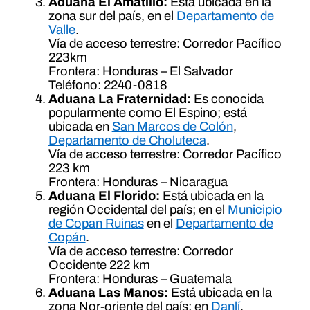
Aduana El Amatillo:
Está ubicada en la
zona sur del país, en el
Departamento de
Valle
.
Vía de acceso terrestre: Corredor Pacífico
223km
Frontera: Honduras – El Salvador
Teléfono: 2240-0818
Aduana La Fraternidad:
Es conocida
popularmente como El Espino; está
ubicada en
San Marcos de Colón
,
Departamento de Choluteca
.
Vía de acceso terrestre: Corredor Pacífico
223 km
Frontera: Honduras – Nicaragua
Aduana El Florido:
Está ubicada en la
región Occidental del país; en el
Municipio
de Copan Ruinas
en el
Departamento de
Copán
.
Vía de acceso terrestre: Corredor
Occidente 222 km
Frontera: Honduras – Guatemala
Aduana Las Manos:
Está ubicada en la
zona Nor-oriente del país; en
Danlí
,