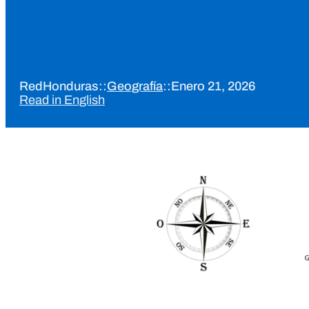
RedHonduras
::
Geografía
::
Enero 21, 2026
Read in English