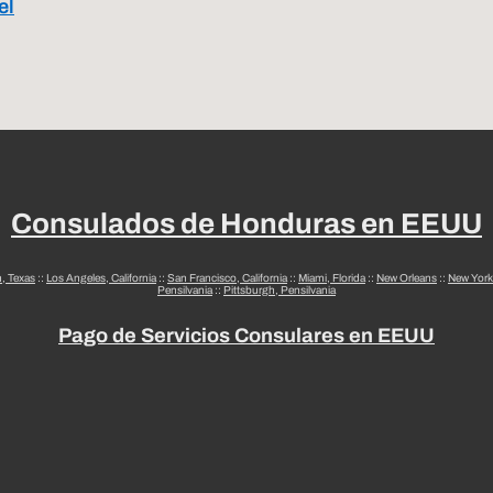
el
Consulados de Honduras en EEUU
n, Texas
::
Los Angeles, California
::
San Francisco, California
::
Miami, Florida
::
New Orleans
::
New York
Pensilvania
::
Pittsburgh, Pensilvania
Pago de Servicios Consulares en EEUU