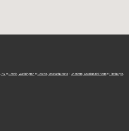
, NY
::
Seattle, Washington
::
Boston, Massachusetts
::
Charlotte, Carolina del Norte
::
Pittsburgh,