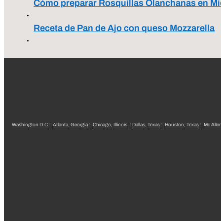
Cómo preparar Rosquillas Olanchanas en Mi
Receta de Pan de Ajo con queso Mozzarella
Washington D.C
::
Atlanta, Georgia
::
Chicago, Illinois
::
Dallas, Texas
::
Houston, Texas
::
Mc Alle