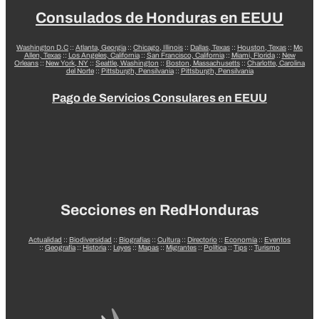
Consulados de Honduras en EEUU
Washington D.C
::
Atlanta, Georgia
::
Chicago, Illinois
::
Dallas, Texas
::
Houston, Texas
::
Mc
Allen, Texas
::
Los Angeles, California
::
San Francisco, California
::
Miami, Florida
::
New
Orleans
::
New York, NY
::
Seattle, Washington
::
Boston, Massachusetts
::
Charlotte, Carolina
del Norte
::
Pittsburgh, Pensilvania
::
Pittsburgh, Pensilvania
Pago de Servicios Consulares en EEUU
Secciones en RedHonduras
Actualidad
::
Biodiversidad
::
Biografías
::
Cultura
::
Directorio
::
Economía
::
Eventos
::
Geografía
::
Historia
::
Leyes
::
Mapas
::
Migrantes
::
Política
::
Tips
::
Turismo