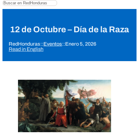
Buscar
12 de Octubre – Día de la Raza
RedHonduras
::
Eventos
::
Enero 5, 2026
Read in English