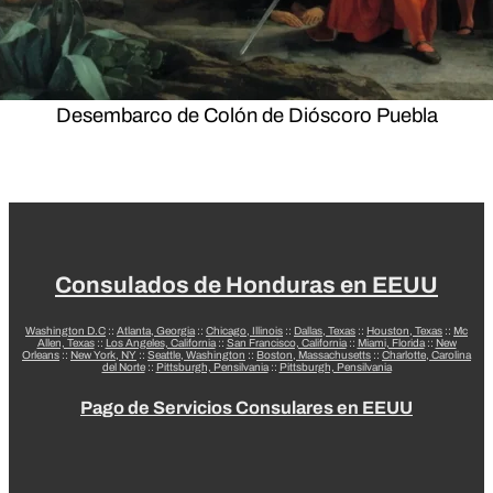
Desembarco de Colón de Dióscoro Puebla
Consulados de Honduras en EEUU
Washington D.C
::
Atlanta, Georgia
::
Chicago, Illinois
::
Dallas, Texas
::
Houston, Texas
::
Mc
Allen, Texas
::
Los Angeles, California
::
San Francisco, California
::
Miami, Florida
::
New
Orleans
::
New York, NY
::
Seattle, Washington
::
Boston, Massachusetts
::
Charlotte, Carolina
del Norte
::
Pittsburgh, Pensilvania
::
Pittsburgh, Pensilvania
Pago de Servicios Consulares en EEUU