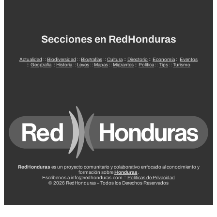
Secciones en RedHonduras
Actualidad
::
Biodiversidad
::
Biografías
::
Cultura
::
Directorio
::
Economía
::
Eventos
::
Geografía
::
Historia
::
Leyes
::
Mapas
::
Migrantes
::
Política
::
Tips
::
Turismo
RedHonduras
es un proyecto comunitario y colaborativo enfocado al conocimiento y
formación sobre
Honduras
.
Escríbenos a info@redhonduras.com ::
Políticas de Privacidad
© 2026 RedHonduras – Todos los Derechos Reservados