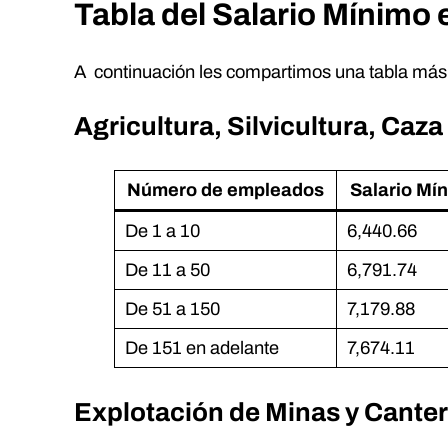
Tabla del Salario Mínimo
A continuación les compartimos una tabla más d
Agricultura, Silvicultura, Caza
Número de empleados
Salario Mí
De 1 a 10
6,440.66
De 11 a 50
6,791.74
De 51 a 150
7,179.88
De 151 en adelante
7,674.11
Explotación de Minas y Cante