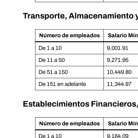
Transporte, Almacenamiento 
Número de empleados
Salario Mí
De 1 a 10
9,001.91
De 11 a 50
9,271.95
De 51 a 150
10,449.80
De 151 en adelante
11,344.97
Establecimientos Financieros,
Número de empleados
Salario Mí
De 1 a 10
9,164.09