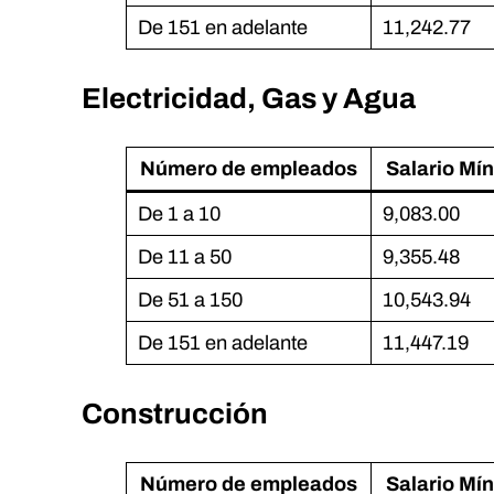
De 151 en adelante
11,242.77
Electricidad, Gas y Agua
Número de empleados
Salario Mí
De 1 a 10
9,083.00
De 11 a 50
9,355.48
De 51 a 150
10,543.94
De 151 en adelante
11,447.19
Construcción
Número de empleados
Salario Mí