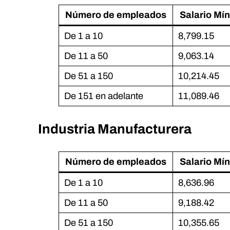
Número de empleados
Salario Mí
De 1 a 10
8,799.15
De 11 a 50
9,063.14
De 51 a 150
10,214.45
De 151 en adelante
11,089.46
Industria Manufacturera
Número de empleados
Salario Mí
De 1 a 10
8,636.96
De 11 a 50
9,188.42
De 51 a 150
10,355.65