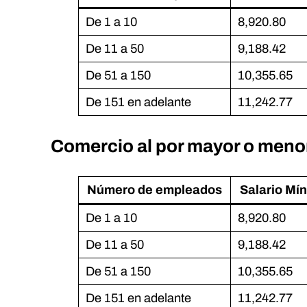
De 1 a 10
8,920.80
De 11 a 50
9,188.42
De 51 a 150
10,355.65
De 151 en adelante
11,242.77
Comercio al por mayor o menor
Número de empleados
Salario Mí
De 1 a 10
8,920.80
De 11 a 50
9,188.42
De 51 a 150
10,355.65
De 151 en adelante
11,242.77