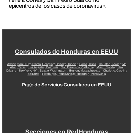
tiene a Cortés y San Pedro Sula como
epicentros de los casos de coronavirus».
Consulados de Honduras en EEUU
Washington D.C
::
Atlanta, Georgia
::
Chicago, Illinois
::
Dallas, Texas
::
Houston, Texas
::
Mc
Allen, Texas
::
Los Angeles, California
::
San Francisco, California
::
Miami, Florida
::
New
Orleans
::
New York, NY
::
Seattle, Washington
::
Boston, Massachusetts
::
Charlotte, Carolina
del Norte
::
Pittsburgh, Pensilvania
::
Pittsburgh, Pensilvania
Pago de Servicios Consulares en EEUU
Secciones en RedHonduras