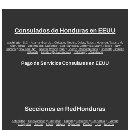
Consulados de Honduras en EEUU
Washington D.C
::
Atlanta, Georgia
::
Chicago, Illinois
::
Dallas, Texas
::
Houston, Texas
::
Mc
Allen, Texas
::
Los Angeles, California
::
San Francisco, California
::
Miami, Florida
::
New
Orleans
::
New York, NY
::
Seattle, Washington
::
Boston, Massachusetts
::
Charlotte, Carolina
del Norte
::
Pittsburgh, Pensilvania
::
Pittsburgh, Pensilvania
Pago de Servicios Consulares en EEUU
Secciones en RedHonduras
Actualidad
::
Biodiversidad
::
Biografías
::
Cultura
::
Directorio
::
Economía
::
Eventos
::
Geografía
::
Historia
::
Leyes
::
Mapas
::
Migrantes
::
Política
::
Tips
::
Turismo