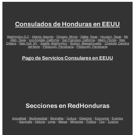
Consulados de Honduras en EEUU
Washington D.C
::
Atlanta, Georgia
::
Chicago, Illinois
::
Dallas, Texas
::
Houston, Texas
::
Mc
Allen, Texas
::
Los Angeles, California
::
San Francisco, California
::
Miami, Florida
::
New
Orleans
::
New York, NY
::
Seattle, Washington
::
Boston, Massachusetts
::
Charlotte, Carolina
del Norte
::
Pittsburgh, Pensilvania
::
Pittsburgh, Pensilvania
Pago de Servicios Consulares en EEUU
Secciones en RedHonduras
Actualidad
::
Biodiversidad
::
Biografías
::
Cultura
::
Directorio
::
Economía
::
Eventos
::
Geografía
::
Historia
::
Leyes
::
Mapas
::
Migrantes
::
Política
::
Tips
::
Turismo