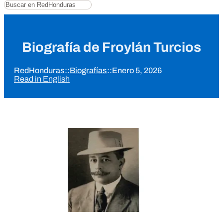
Buscar
Biografía de Froylán Turcios
RedHonduras
::
Biografías
::
Enero 5, 2026
Read in English