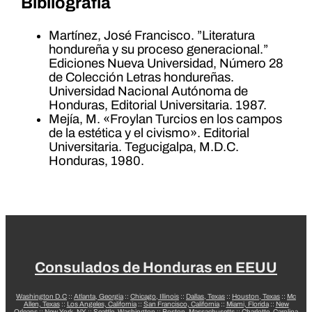
Bibliografía
Martínez, José Francisco. ”Literatura
hondureña y su proceso generacional.”
Ediciones Nueva Universidad, Número 28
de Colección Letras hondureñas.
Universidad Nacional Autónoma de
Honduras, Editorial Universitaria. 1987.
Mejía, M. «Froylan Turcios en los campos
de la estética y el civismo». Editorial
Universitaria. Tegucigalpa, M.D.C.
Honduras, 1980.
Consulados de Honduras en EEUU
Washington D.C
::
Atlanta, Georgia
::
Chicago, Illinois
::
Dallas, Texas
::
Houston, Texas
::
Mc
Allen, Texas
::
Los Angeles, California
::
San Francisco, California
::
Miami, Florida
::
New
Orleans
::
New York, NY
::
Seattle, Washington
::
Boston, Massachusetts
::
Charlotte, Carolina