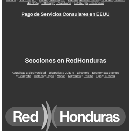
del Norte
::
Pittsburgh, Pensilvania
::
Pittsburgh, Pensilvania
Pago de Servicios Consulares en EEUU
Secciones en RedHonduras
Actualidad
::
Biodiversidad
::
Biografías
::
Cultura
::
Directorio
::
Economía
::
Eventos
::
Geografía
::
Historia
::
Leyes
::
Mapas
::
Migrantes
::
Política
::
Tips
::
Turismo