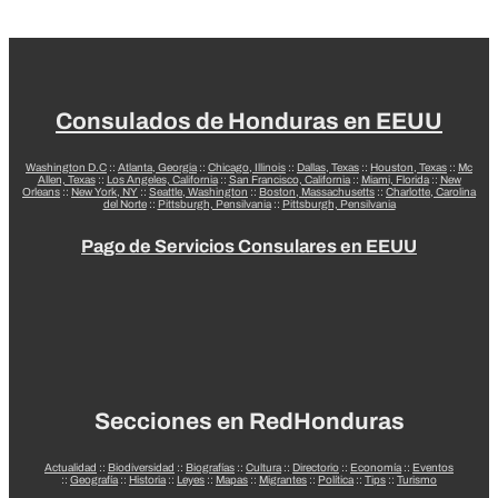
Consulados de Honduras en EEUU
Washington D.C
::
Atlanta, Georgia
::
Chicago, Illinois
::
Dallas, Texas
::
Houston, Texas
::
Mc
Allen, Texas
::
Los Angeles, California
::
San Francisco, California
::
Miami, Florida
::
New
Orleans
::
New York, NY
::
Seattle, Washington
::
Boston, Massachusetts
::
Charlotte, Carolina
del Norte
::
Pittsburgh, Pensilvania
::
Pittsburgh, Pensilvania
Pago de Servicios Consulares en EEUU
Secciones en RedHonduras
Actualidad
::
Biodiversidad
::
Biografías
::
Cultura
::
Directorio
::
Economía
::
Eventos
::
Geografía
::
Historia
::
Leyes
::
Mapas
::
Migrantes
::
Política
::
Tips
::
Turismo