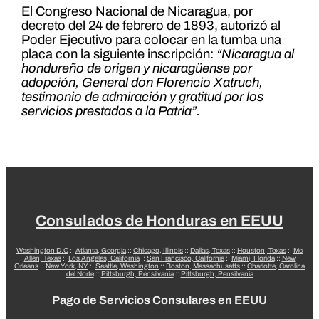
El Congreso Nacional de Nicaragua, por
decreto del 24 de febrero de 1893, autorizó al
Poder Ejecutivo para colocar en la tumba una
placa con la siguiente inscripción:
“Nicaragua al
hondureño de origen y nicaragüense por
adopción, General don Florencio Xatruch,
testimonio de admiración y gratitud por los
servicios prestados a la Patria”.
Consulados de Honduras en EEUU
Washington D.C
::
Atlanta, Georgia
::
Chicago, Illinois
::
Dallas, Texas
::
Houston, Texas
::
Mc
Allen, Texas
::
Los Angeles, California
::
San Francisco, California
::
Miami, Florida
::
New
Orleans
::
New York, NY
::
Seattle, Washington
::
Boston, Massachusetts
::
Charlotte, Carolina
del Norte
::
Pittsburgh, Pensilvania
::
Pittsburgh, Pensilvania
Pago de Servicios Consulares en EEUU