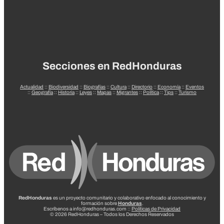
Secciones en RedHonduras
Actualidad
::
Biodiversidad
::
Biografías
::
Cultura
::
Directorio
::
Economía
::
Eventos
::
Geografía
::
Historia
::
Leyes
::
Mapas
::
Migrantes
::
Política
::
Tips
::
Turismo
RedHonduras
es un proyecto comunitario y colaborativo enfocado al conocimiento y
formación sobre
Honduras
.
Escríbenos a info@redhonduras.com ::
Políticas de Privacidad
© 2026 RedHonduras – Todos los Derechos Reservados