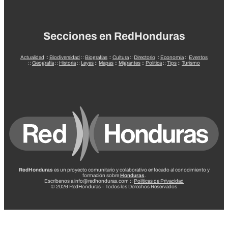
Secciones en RedHonduras
Actualidad
::
Biodiversidad
::
Biografías
::
Cultura
::
Directorio
::
Economía
::
Eventos
::
Geografía
::
Historia
::
Leyes
::
Mapas
::
Migrantes
::
Política
::
Tips
::
Turismo
RedHonduras
es un proyecto comunitario y colaborativo enfocado al conocimiento y
formación sobre
Honduras
.
Escríbenos a info@redhonduras.com ::
Políticas de Privacidad
© 2026 RedHonduras – Todos los Derechos Reservados