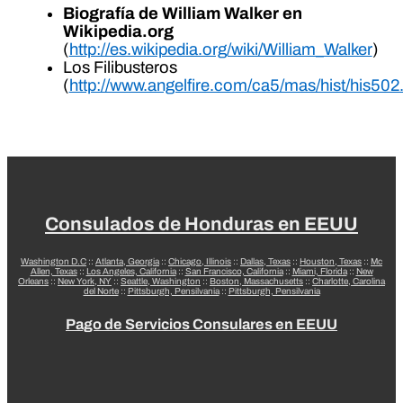
Biografía de William Walker en
Wikipedia.org
(
http://es.wikipedia.org/wiki/William_Walker
)
Los Filibusteros
(
http://www.angelfire.com/ca5/mas/hist/his502
Consulados de Honduras en EEUU
Washington D.C
::
Atlanta, Georgia
::
Chicago, Illinois
::
Dallas, Texas
::
Houston, Texas
::
Mc
Allen, Texas
::
Los Angeles, California
::
San Francisco, California
::
Miami, Florida
::
New
Orleans
::
New York, NY
::
Seattle, Washington
::
Boston, Massachusetts
::
Charlotte, Carolina
del Norte
::
Pittsburgh, Pensilvania
::
Pittsburgh, Pensilvania
Pago de Servicios Consulares en EEUU