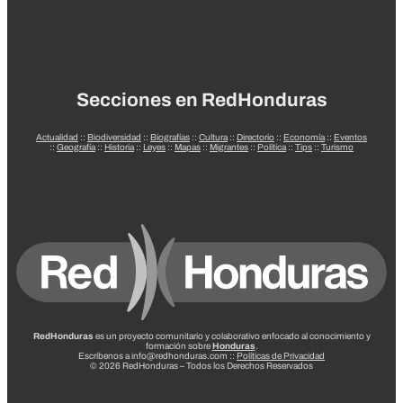
Secciones en RedHonduras
Actualidad
::
Biodiversidad
::
Biografías
::
Cultura
::
Directorio
::
Economía
::
Eventos
::
Geografía
::
Historia
::
Leyes
::
Mapas
::
Migrantes
::
Política
::
Tips
::
Turismo
RedHonduras
es un proyecto comunitario y colaborativo enfocado al conocimiento y
formación sobre
Honduras
.
Escríbenos a info@redhonduras.com ::
Políticas de Privacidad
© 2026 RedHonduras – Todos los Derechos Reservados