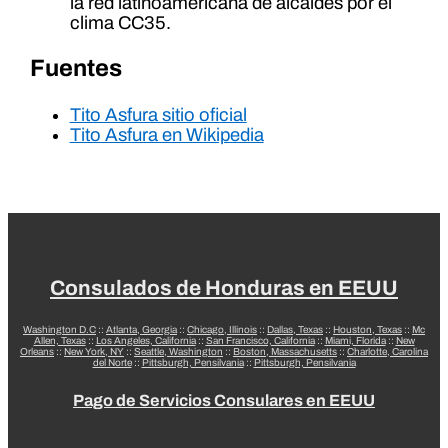
la red latinoamericana de alcaldes por el
clima CC35.
Fuentes
Tito Asfura sitio oficial
Tito Asfura en Wikipedia
Consulados de Honduras en EEUU
Washington D.C
::
Atlanta, Georgia
::
Chicago, Illinois
::
Dallas, Texas
::
Houston, Texas
::
Mc
Allen, Texas
::
Los Angeles, California
::
San Francisco, California
::
Miami, Florida
::
New
Orleans
::
New York, NY
::
Seattle, Washington
::
Boston, Massachusetts
::
Charlotte, Carolina
del Norte
::
Pittsburgh, Pensilvania
::
Pittsburgh, Pensilvania
Pago de Servicios Consulares en EEUU