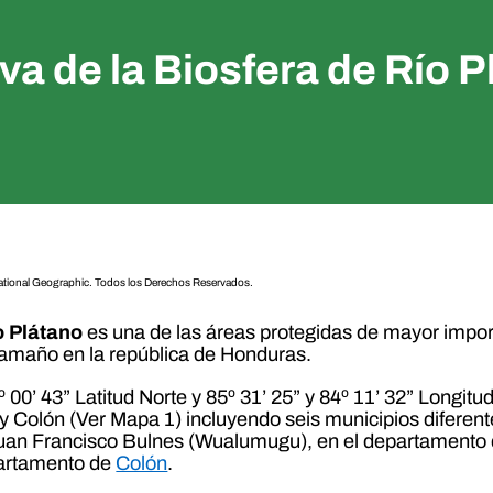
va de la Biosfera de Río P
 National Geographic. Todos los Derechos Reservados.
o Plátano
es una de las áreas protegidas de mayor impor
tamaño en la república de Honduras.
º 00’ 43” Latitud Norte y 85º 31’ 25” y 84º 11’ 32” Longit
 Colón (Ver Mapa 1) incluyendo seis municipios diferente
Juan Francisco Bulnes (Wualumugu), en el departamento
artamento de
Colón
.