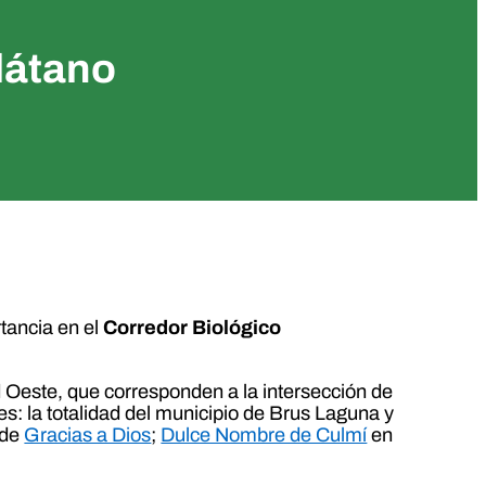
látano
tancia en el
Corredor Biológico
ud Oeste, que corresponden a la intersección de
s: la totalidad del municipio de Brus Laguna y
 de
Gracias a Dios
;
Dulce Nombre de Culmí
en