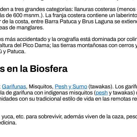
nden a tres grandes categorías: llanuras costeras (men
s de 600 msnm.). La franja costera contiene un laberin
 de la costa, entre Barra Patuca y Brus Laguna se extien
reas de manglares.
no es más accidentado y la orografía está dominada por c
tura del Pico Dama; las tierras montañosas con cerros y
ú y Patuca.
 en la Biosfera
;
Garifunas
, Misquitos,
Pes
h
y Sumo
(tawakas). Los gari
la de garifuna con indigenas misquitos (
pesh
y tawakas) 
ades con su tradicional estilo de vida en las remotas re
s, yuca, etc. para sobrevivir, además viven de la caza, pe
dicina.