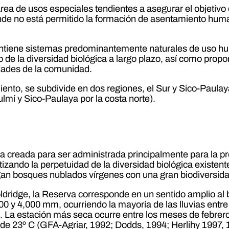
a de usos especiales tendientes a asegurar el objetivo d
nde no está permitido la formación de asentamiento huma
 contiene sistemas predominantemente naturales de uso h
 de la diversidad biológica a largo plazo, así como propo
idades de la comunidad.
nto, se subdivide en dos regiones, el Sur y Sico-Paulaya
ulmí y Sico-Paulaya por la costa norte).
a creada para ser administrada principalmente para la p
tizando la perpetuidad de la diversidad biológica existe
rgan bosques nublados vírgenes con una gran biodiversid
oldridge, la Reserva corresponde en un sentido amplio a
0 y 4,000 mm, ocurriendo la mayoría de las lluvias entr
 La estación más seca ocurre entre los meses de febrero a 
de 23º C (GFA-Agriar, 1992; Dodds, 1994; Herlihy 1997, 