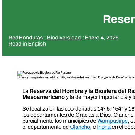
Reser
RedHonduras
::
Biodiversidad
::
Enero 4, 2026
Read in English
Un arroyo serpentea en La Mosquitia, en el este de Honduras. Fotografía de Dave Yoder,
La
Reserva del Hombre y la Biosfera del Rí
Mesoamericano
y la de mayor importancia y 
Se localiza en las coordenadas 14º 57’ 54” y 16
los departamentos de Gracias a Dios, Olancho y
parcialmente los municipios de
Wampusirpe
, 
el departamento de
Olancho
, e
Iriona
en el dep