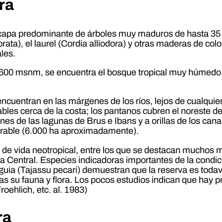
ra
a capa predominante de árboles muy maduros de hasta 35
orata), el laurel (Cordia alliodora) y otras maderas de co
les.
 600 msnm, se encuentra el bosque tropical muy húmedo
encuentran en las márgenes de los ríos, lejos de cualqu
ables cerca de la costa; los pantanos cubren el noreste 
es de las lagunas de Brus e Ibans y a orillas de los canal
derable (6.000 ha aproximadamente).
 de vida neotropical, entre los que se destacan muchos 
a Central. Especies indicadoras importantes de la condici
 jaguia (Tajassu pecari) demuestran que la reserva es toda
tas su fauna y flora. Los pocos estudios indican que hay
roehlich, etc. al. 1983)
ra