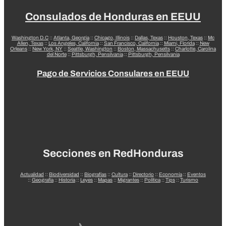
Consulados de Honduras en EEUU
Washington D.C
::
Atlanta, Georgia
::
Chicago, Illinois
::
Dallas, Texas
::
Houston, Texas
::
Mc
Allen, Texas
::
Los Angeles, California
::
San Francisco, California
::
Miami, Florida
::
New
Orleans
::
New York, NY
::
Seattle, Washington
::
Boston, Massachusetts
::
Charlotte, Carolina
del Norte
::
Pittsburgh, Pensilvania
::
Pittsburgh, Pensilvania
Pago de Servicios Consulares en EEUU
Secciones en RedHonduras
Actualidad
::
Biodiversidad
::
Biografías
::
Cultura
::
Directorio
::
Economía
::
Eventos
::
Geografía
::
Historia
::
Leyes
::
Mapas
::
Migrantes
::
Política
::
Tips
::
Turismo