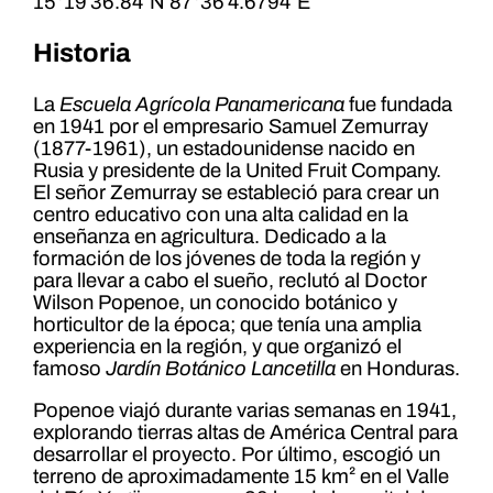
15°19′36.84″N 87°36′4.6794″E
Historia
La
Escuela Agrícola Panamericana
fue fundada
en 1941 por el empresario Samuel Zemurray
(1877-1961), un estadounidense nacido en
Rusia y presidente de la United Fruit Company.
El señor Zemurray se estableció para crear un
centro educativo con una alta calidad en la
enseñanza en agricultura. Dedicado a la
formación de los jóvenes de toda la región y
para llevar a cabo el sueño, reclutó al Doctor
Wilson Popenoe, un conocido botánico y
horticultor de la época; que tenía una amplia
experiencia en la región, y que organizó el
famoso
Jardín Botánico Lancetilla‎
en Honduras.
Popenoe viajó durante varias semanas en 1941,
explorando tierras altas de América Central para
desarrollar el proyecto. Por último, escogió un
terreno de aproximadamente 15 km² en el Valle