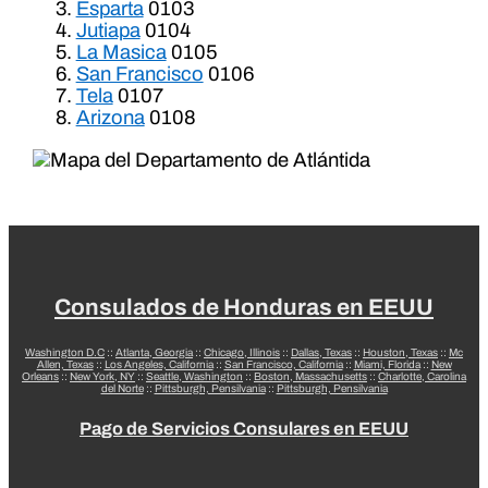
Esparta
0103
Jutiapa
0104
La Masica
0105
San Francisco
0106
Tela
0107
Arizona
0108
Consulados de Honduras en EEUU
Washington D.C
::
Atlanta, Georgia
::
Chicago, Illinois
::
Dallas, Texas
::
Houston, Texas
::
Mc
Allen, Texas
::
Los Angeles, California
::
San Francisco, California
::
Miami, Florida
::
New
Orleans
::
New York, NY
::
Seattle, Washington
::
Boston, Massachusetts
::
Charlotte, Carolina
del Norte
::
Pittsburgh, Pensilvania
::
Pittsburgh, Pensilvania
Pago de Servicios Consulares en EEUU