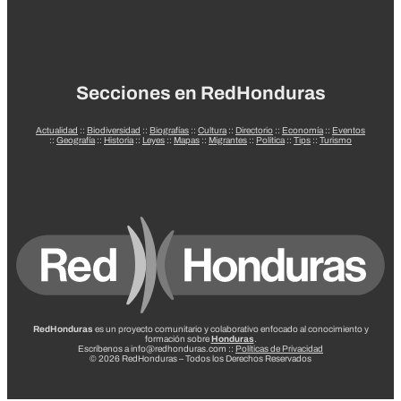
Secciones en RedHonduras
Actualidad
::
Biodiversidad
::
Biografías
::
Cultura
::
Directorio
::
Economía
::
Eventos
::
Geografía
::
Historia
::
Leyes
::
Mapas
::
Migrantes
::
Política
::
Tips
::
Turismo
RedHonduras
es un proyecto comunitario y colaborativo enfocado al conocimiento y
formación sobre
Honduras
.
Escríbenos a info@redhonduras.com ::
Políticas de Privacidad
© 2026 RedHonduras – Todos los Derechos Reservados