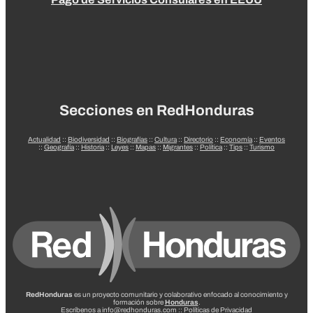
Secciones en RedHonduras
Actualidad
::
Biodiversidad
::
Biografías
::
Cultura
::
Directorio
::
Economía
::
Eventos
::
Geografía
::
Historia
::
Leyes
::
Mapas
::
Migrantes
::
Política
::
Tips
::
Turismo
RedHonduras
es un proyecto comunitario y colaborativo enfocado al conocimiento y
formación sobre
Honduras
.
Escríbenos a info@redhonduras.com ::
Políticas de Privacidad