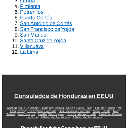
Omoa
Pimienta
Potrerillos
Puerto Cortés
San Antonio de Cortés
San Francisco de Yojoa
San Manuel
Santa Cruz de Yojoa
Villanueva
La Lima
Consulados de Honduras en EEUU
Washington D.C
::
Atlanta, Georgia
::
Chicago, Illinois
::
Dallas, Texas
::
Houston, Texas
::
Mc
Allen, Texas
::
Los Angeles, California
::
San Francisco, California
::
Miami, Florida
::
New
Orleans
::
New York, NY
::
Seattle, Washington
::
Boston, Massachusetts
::
Charlotte, Carolina
del Norte
::
Pittsburgh, Pensilvania
::
Pittsburgh, Pensilvania
Pago de Servicios Consulares en EEUU