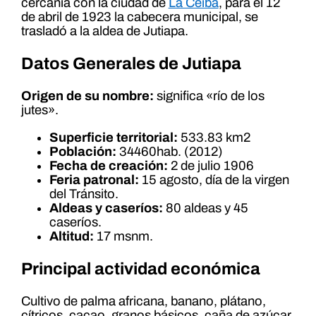
cercanía con la ciudad de
La Ceiba
, para el 12
de abril de 1923 la cabecera municipal, se
trasladó a la aldea de Jutiapa.
Datos Generales de Jutiapa
Origen de su nombre:
significa «río de los
jutes».
Superficie territorial:
533.83 km2
Población:
34460hab. (2012)
Fecha de creación:
2 de julio 1906
Feria patronal:
15 agosto, día de la virgen
del Tránsito.
Aldeas y caseríos:
80 aldeas y 45
caseríos.
Altitud:
17 msnm.
Principal actividad económica
Cultivo de palma africana, banano, plátano,
cítricos, cacao, granos básicos, caña de azúcar,