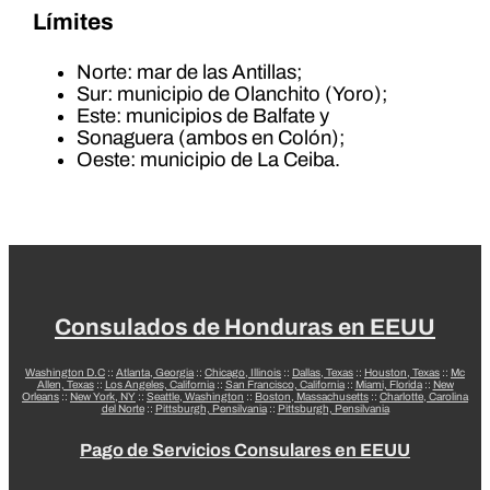
Límites
Norte: mar de las Antillas;
Sur: municipio de Olanchito (Yoro);
Este: municipios de Balfate y
Sonaguera (ambos en Colón);
Oeste: municipio de La Ceiba.
Consulados de Honduras en EEUU
Washington D.C
::
Atlanta, Georgia
::
Chicago, Illinois
::
Dallas, Texas
::
Houston, Texas
::
Mc
Allen, Texas
::
Los Angeles, California
::
San Francisco, California
::
Miami, Florida
::
New
Orleans
::
New York, NY
::
Seattle, Washington
::
Boston, Massachusetts
::
Charlotte, Carolina
del Norte
::
Pittsburgh, Pensilvania
::
Pittsburgh, Pensilvania
Pago de Servicios Consulares en EEUU