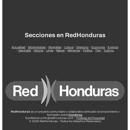
Secciones en RedHonduras
Actualidad
::
Biodiversidad
::
Biografías
::
Cultura
::
Directorio
::
Economía
::
Eventos
::
Geografía
::
Historia
::
Leyes
::
Mapas
::
Migrantes
::
Política
::
Tips
::
Turismo
RedHonduras
es un proyecto comunitario y colaborativo enfocado al conocimiento y
formación sobre
Honduras
.
Escríbenos a info@redhonduras.com ::
Políticas de Privacidad
© 2026 RedHonduras – Todos los Derechos Reservados