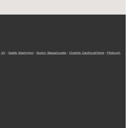
, NY
::
Seattle, Washington
::
Boston, Massachusetts
::
Charlotte, Carolina del Norte
::
Pittsburgh,