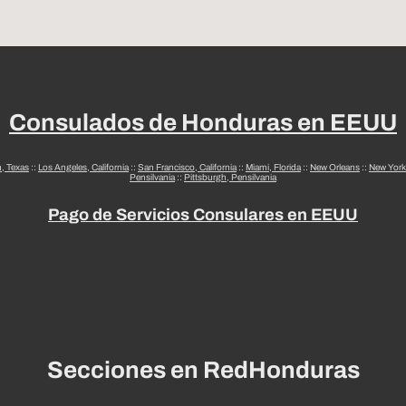
Consulados de Honduras en EEUU
n, Texas
::
Los Angeles, California
::
San Francisco, California
::
Miami, Florida
::
New Orleans
::
New York
Pensilvania
::
Pittsburgh, Pensilvania
Pago de Servicios Consulares en EEUU
Secciones en RedHonduras