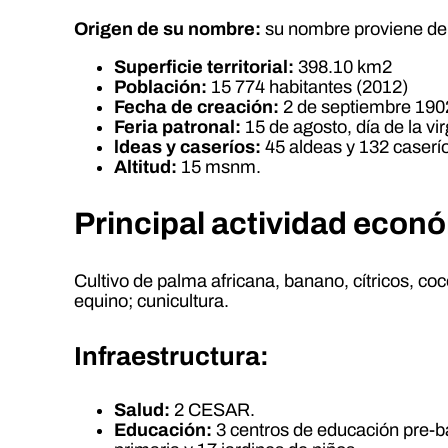
Origen de su nombre:
su nombre proviene de l
Superficie territorial:
398.10 km2
Población:
15 774 habitantes (2012)
Fecha de creación:
2 de septiembre 190
Feria patronal:
15 de agosto, día de la vir
ldeas y caseríos:
45 aldeas y 132 caserí
Altitud:
15 msnm.
Principal actividad econ
Cultivo de palma africana, banano, cítricos, coc
equino; cunicultura.
Infraestructura:
Salud:
2 CESAR.
Educación:
3 centros de educación pre-b