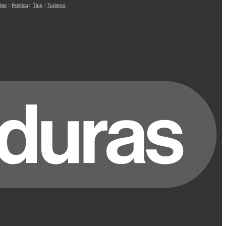
tes
::
Política
::
Tips
::
Turismo