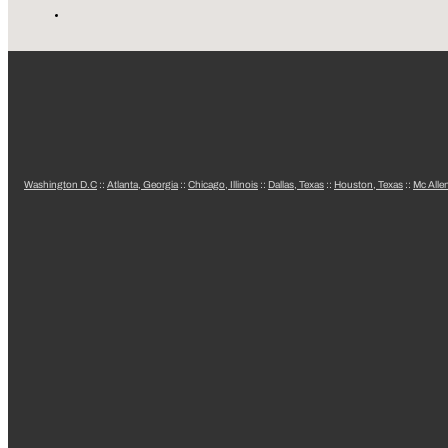
Washington D.C
::
Atlanta, Georgia
::
Chicago, Illinois
::
Dallas, Texas
::
Houston, Texas
::
Mc Alle