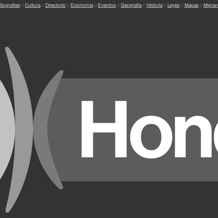
Biografías
::
Cultura
::
Directorio
::
Economía
::
Eventos
::
Geografía
::
Historia
::
Leyes
::
Mapas
::
Migran