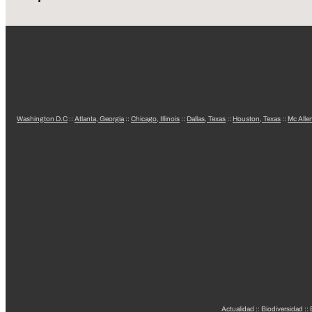
Washington D.C
::
Atlanta, Georgia
::
Chicago, Illinois
::
Dallas, Texas
::
Houston, Texas
::
Mc Alle
Actualidad
::
Biodiversidad
::