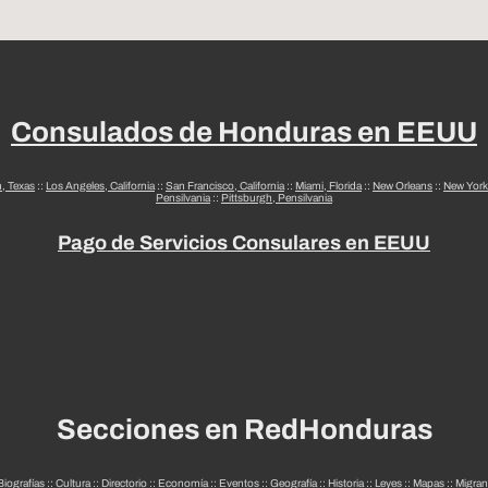
Consulados de Honduras en EEUU
n, Texas
::
Los Angeles, California
::
San Francisco, California
::
Miami, Florida
::
New Orleans
::
New York
Pensilvania
::
Pittsburgh, Pensilvania
Pago de Servicios Consulares en EEUU
Secciones en RedHonduras
Biografías
::
Cultura
::
Directorio
::
Economía
::
Eventos
::
Geografía
::
Historia
::
Leyes
::
Mapas
::
Migran