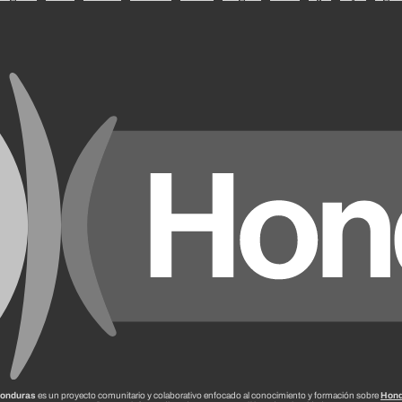
onduras
es un proyecto comunitario y colaborativo enfocado al conocimiento y formación sobre
Hond