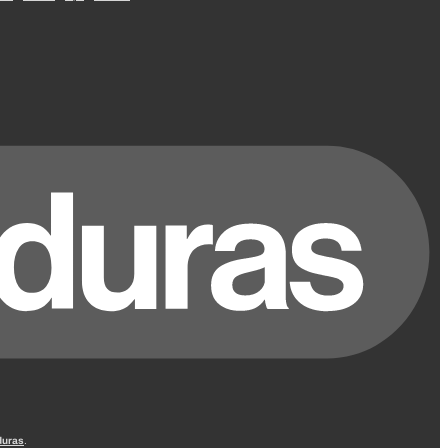
uras
.