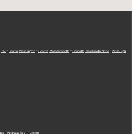
, NY
::
Seattle, Washington
::
Boston, Massachusetts
::
Charlotte, Carolina del Norte
::
Pittsburgh,
tes
::
Política
::
Tips
::
Turismo