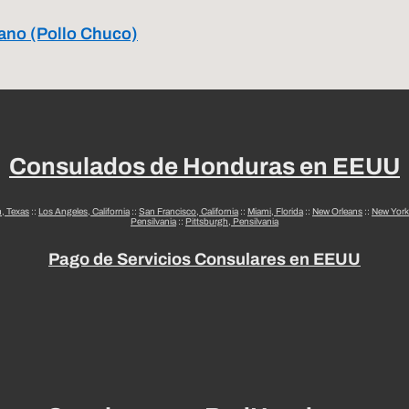
tano (Pollo Chuco)
Consulados de Honduras en EEUU
n, Texas
::
Los Angeles, California
::
San Francisco, California
::
Miami, Florida
::
New Orleans
::
New York
Pensilvania
::
Pittsburgh, Pensilvania
Pago de Servicios Consulares en EEUU