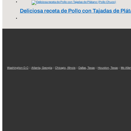
Deliciosa receta de Pollo con Tajadas de Plá
Washington D.C
::
Atlanta, Georgia
::
Chicago, Illinois
::
Dallas, Texas
::
Houston, Texas
::
Mc Alle