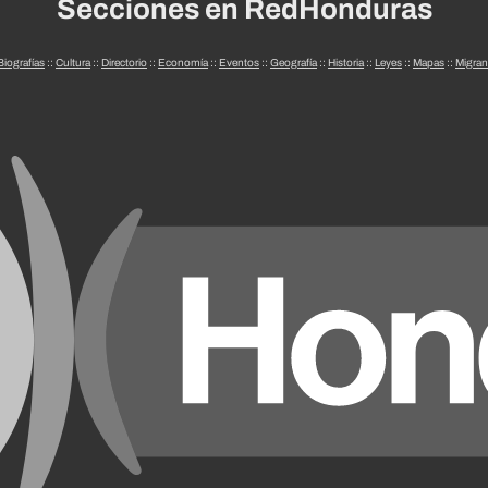
Secciones en RedHonduras
Biografías
::
Cultura
::
Directorio
::
Economía
::
Eventos
::
Geografía
::
Historia
::
Leyes
::
Mapas
::
Migran