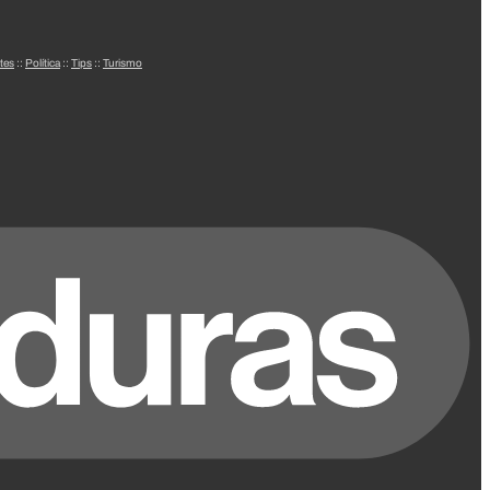
tes
::
Política
::
Tips
::
Turismo