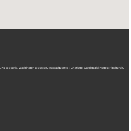
, NY
::
Seattle, Washington
::
Boston, Massachusetts
::
Charlotte, Carolina del Norte
::
Pittsburgh,