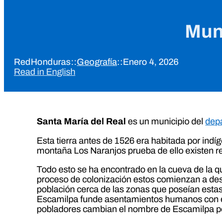
Muni
RedHonduras
::
Geografía
::
Enero 4, 2026
Read in English
Santa María del Real
es un municipio del
dep
Esta tierra antes de 1526 era habitada por indíg
montaña Los Naranjos prueba de ello existen re
Todo esto se ha encontrado en la cueva de la qui
proceso de colonización estos comienzan a desc
población cerca de las zonas que poseían esta
Escamilpa funde asentamientos humanos con el p
pobladores cambian el nombre de Escamilpa por